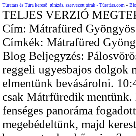
Túratárs és Túra kereső, túrázás, szervezett túrák - Túratárs.com
»
Bl
TELJES VERZIÓ MEGTE
Cím
: Mátrafüred Gyöngyös
Címkék
: Mátrafüred Gyöng
Blog Beljegyzés
: Pálosvörö
reggeli ugyesbajos dolgok 
elmentünk bevásárolni. 10:4
csak Mátrfüredik mentünk.
fenséges panoráma fogadott 
megebédeltünk, majd kerest