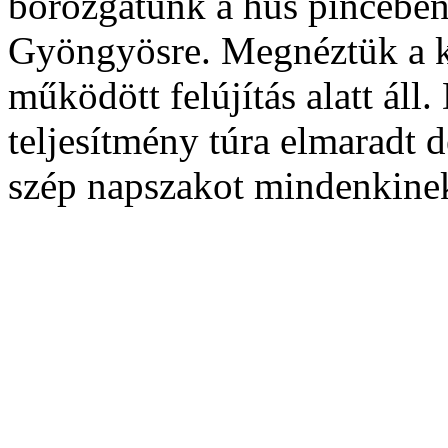
borozgatunk a hűs pincében
Gyöngyösre. Megnéztük a k
működött felújítás alatt áll
teljesítmény túra elmaradt 
szép napszakot mindenkine