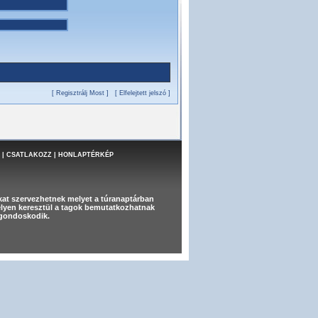
[ Regisztrálj Most ]
[ Elfelejtett jelszó ]
|
CSATLAKOZZ
|
HONLAPTÉRKÉP
at szervezhetnek melyet a túranaptárban
melyen keresztül a tagok bemutatkozhatnak
t gondoskodik.