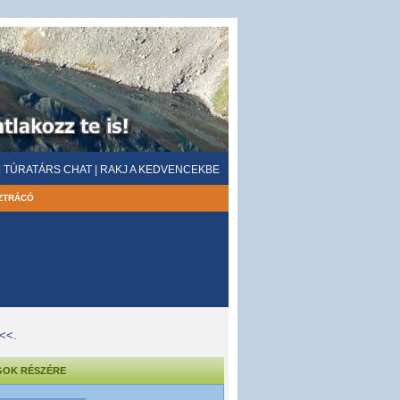
|
TÚRATÁRS CHAT
|
RAKJ A KEDVENCEKBE
ZTRÁCÓ
<<<
.
GOK RÉSZÉRE