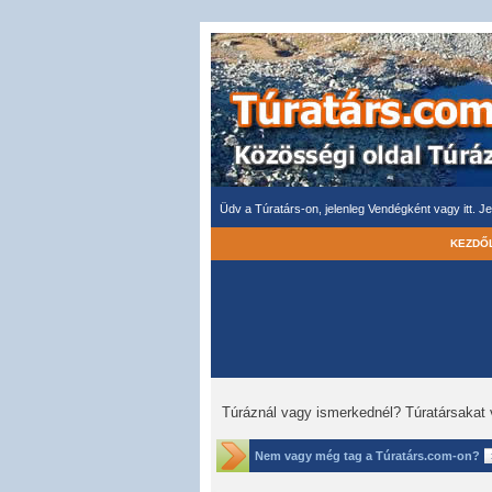
Üdv a Túratárs-on, jelenleg Vendégként vagy itt.
Je
KEZDŐ
Túráznál vagy ismerkednél? Túratársakat 
Nem vagy még tag a Túratárs.com-on?