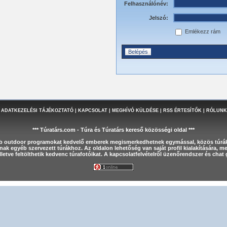
Felhasználónév:
Jelszó:
Emlékezz rám
 ADATKEZELÉSI TÁJÉKOZTATÓ
|
KAPCSOLAT
|
MEGHÍVÓ KÜLDÉSE
|
RSS ÉRTESÍTŐK
|
RÓLUNK
*** Túratárs.com - Túra és Túratárs kereső közösségi oldal ***
éb outdoor programokat kedvelő emberek megismerkedhetnek egymással, közös túrák
nak egyéb szervezett túrákhoz. Az oldalon lehetőség van saját profil kialakítására, 
letve feltölthetik kedvenc túrafotóikat. A kapcsolatfelvételről üzenőrendszer és cha