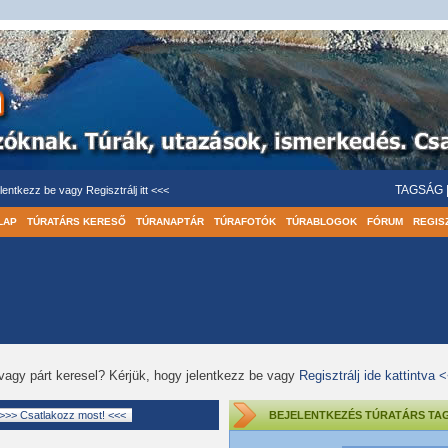
TAGSÁG
lentkezz be
vagy
Regisztrálj itt <<<
LAP
TÚRATÁRS KERESŐ
TÚRANAPTÁR
TÚRAFOTÓK
TÚRABLOGOK
FÓRUM
REGIS
vagy párt keresel? Kérjük, hogy jelentkezz be vagy
Regisztrálj ide kattintva 
BEJELENTKEZÉS TÚRATÁRS TA