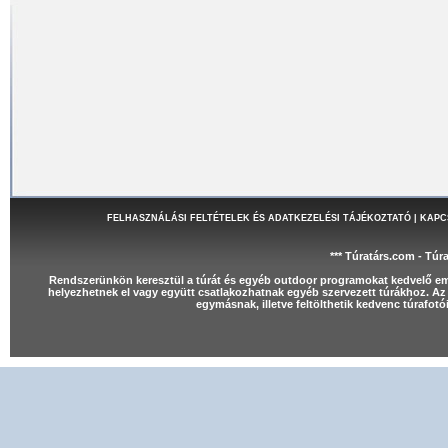
FELHASZNÁLÁSI FELTÉTELEK ÉS ADATKEZELÉSI TÁJÉKOZTATÓ
|
KAPC
*** Túratárs.com - Túr
Rendszerünkön keresztül a túrát és egyéb outdoor programokat kedvelő e
helyezhetnek el vagy együtt csatlakozhatnak egyéb szervezett túrákhoz. Az 
egymásnak, illetve feltölthetik kedvenc túrafot