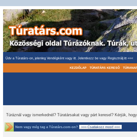
Üdv a Túratárs-on, jelenleg Vendégként vagy itt.
Jelentkezz be
vagy
Regisztrálj itt <<<
KEZDŐLAP
TÚRATÁRS KERESŐ
TÚRANA
Túráznál vagy ismerkednél? Túratársakat vagy párt keresel? Kérjük, hog
Nem vagy még tag a Túratárs.com-on?