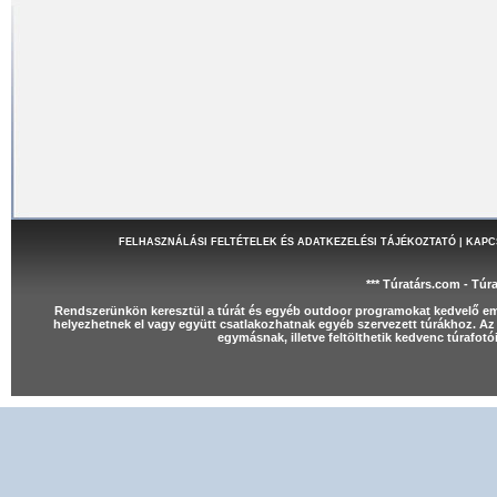
FELHASZNÁLÁSI FELTÉTELEK ÉS ADATKEZELÉSI TÁJÉKOZTATÓ
|
KAPC
*** Túratárs.com - Túr
Rendszerünkön keresztül a túrát és egyéb outdoor programokat kedvelő e
helyezhetnek el vagy együtt csatlakozhatnak egyéb szervezett túrákhoz. Az 
egymásnak, illetve feltölthetik kedvenc túrafot