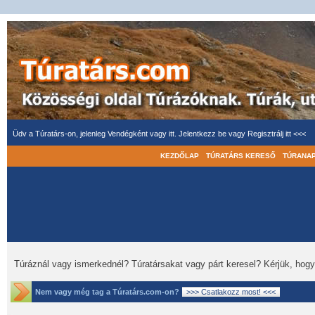
Üdv a Túratárs-on, jelenleg Vendégként vagy itt.
Jelentkezz be
vagy
Regisztrálj itt <<<
KEZDŐLAP
TÚRATÁRS KERESŐ
TÚRANA
Túráznál vagy ismerkednél? Túratársakat vagy párt keresel? Kérjük, hog
Nem vagy még tag a Túratárs.com-on?