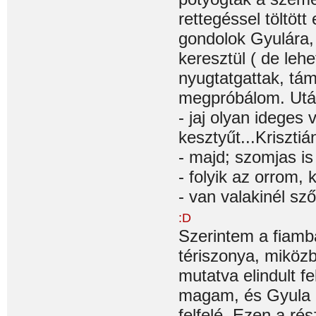
rettegéssel töltött
gondolok Gyulára, 
keresztül ( de lehe
nyugtatgattak, tám
megpróbálom. Után
- jaj olyan ideges
kesztyűt...Kriszti
- majd; szomjas is
- folyik az orrom, 
- van valakinél sz
:D
Szerintem a fiamba
tériszonya, miközb
mutatva elindult f
magam, és Gyula é
felfelé. Ezen a ré