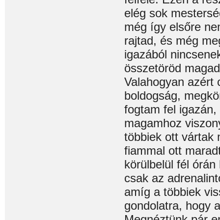
elég sok mestersé
még így elsőre ne
rajtad, és még me
igazából nincsene
összetöröd magad,
Valahogyan azért c
boldogság, megkön
fogtam fel igazán,
magamhoz viszonyít
többiek ott vártak
fiammal ott marad
körülbelül fél órá
csak az adrenalintó
amíg a többiek vis
gondolatra, hogy a
Megnéztünk pár em