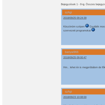
Bejegyzések 1 -
8
-ig. Összes bejegy
szAgi
2018/09/25 09:24:39
Köszönöm szépen
Gyuláék most 
szervezett programokat
banyai966
2018/09/25 09:00:47
Hm... lehet én is megpróbálom de fől
szAgi
2018/09/23 10:08:00