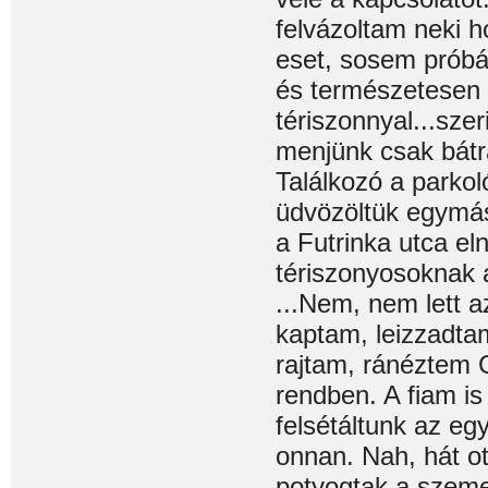
felvázoltam neki 
eset, sosem próbá
és természetesen 
tériszonnyal...sze
menjünk csak bátr
Találkozó a parkol
üdvözöltük egymás
a Futrinka utca el
tériszonyosoknak a
...Nem, nem lett a
kaptam, leizzadtam
rajtam, ránéztem 
rendben. A fiam is
felsétáltunk az e
onnan. Nah, hát ot
potyogtak a szeme