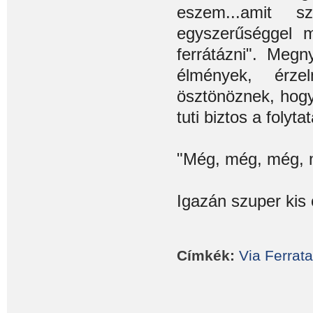
eszem...amit 
egyszerűséggel 
ferrátázni". Meg
élmények, érze
ösztönöznek, hogy
tuti biztos a folyta
"Még, még, még, 
Igazán szuper kis 
Címkék:
Via
Ferrata