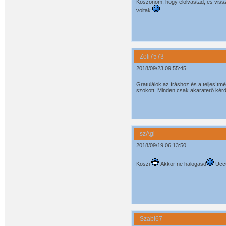
Köszönöm, hogy elolvastad, és vissza
voltak
Zoli7573
2018/09/23 09:55:45
Gratulálok az íráshoz és a teljesít
szokott. Minden csak akaraterő kérd
szAgi
2018/09/19 06:13:50
Köszi
Akkor ne halogasd
Ucc
Szabi67