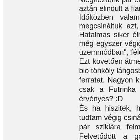
aztán elindult a fi
Időközben valam
megcsináltuk azt,
Hatalmas siker é
még egyszer végi
üzemmódban", féle
Ezt követően átme
bio tönköly lángos
ferratat. Nagyon 
csak a Futrinka 
érvényes? :D
És ha hiszitek, 
tudtam végig csinál
pár sziklára fel
Felvetődött a g