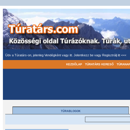
Üdv a Túratárs-on, jelenleg Vendégként vagy itt.
Jelentkezz be
vagy
Regisztrálj itt <<<
KEZDŐLAP
TÚRATÁRS KERESŐ
TÚRANA
TÚRABLOGOK