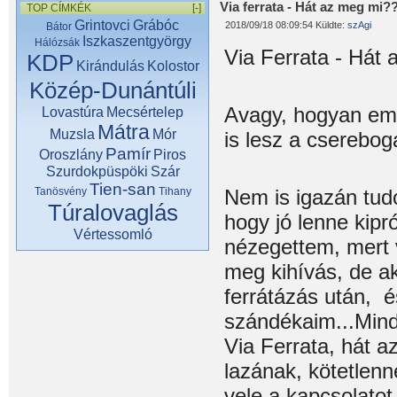
Via ferrata - Hát az meg mi?
TOP CÍMKÉK
[-]
Grintovci
Grábóc
2018/09/18 08:09:54 Küldte:
szAgi
Bátor
Iszkaszentgyörgy
Hálózsák
Via Ferrata - Hát
KDP
Kirándulás
Kolostor
Közép-Dunántúli
Avagy, hogyan eme
Lovastúra
Mecsértelep
Mátra
Muzsla
Mór
is lesz a cserebogá
Pamír
Oroszlány
Piros
Szurdokpüspöki
Szár
Tien-san
Tanösvény
Tihany
Nem is igazán tud
Túralovaglás
hogy jó lenne kipr
Vértessomló
nézegettem, mert 
meg kihívás, de a
ferrátázás után, 
szándékaim...Mind
Via Ferrata, hát a
lazának, kötetlenn
vele a kapcsolatot