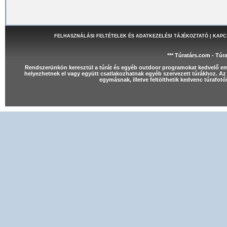
FELHASZNÁLÁSI FELTÉTELEK ÉS ADATKEZELÉSI TÁJÉKOZTATÓ
|
KAPC
*** Túratárs.com - Túr
Rendszerünkön keresztül a túrát és egyéb outdoor programokat kedvelő e
helyezhetnek el vagy együtt csatlakozhatnak egyéb szervezett túrákhoz. Az 
egymásnak, illetve feltölthetik kedvenc túrafot