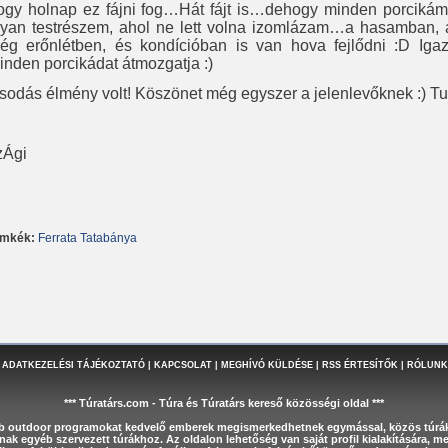
ogy holnap ez fájni fog…Hát fájt is…dehogy minden porcikám?
lyan testrészem, ahol ne lett volna izomlázam…a hasamban, 
ég erőnlétben, és kondícióban is van hova fejlődni :D Ig
inden porcikádat átmozgatja :)
sodás élmény volt! Köszönet még egyszer a jelenlevőknek :) Tuti
zÁgi
ímkék:
Ferrata
Tatabánya
 ADATKEZELÉSI TÁJÉKOZTATÓ
|
KAPCSOLAT
|
MEGHÍVÓ KÜLDÉSE
|
RSS ÉRTESÍTŐK
|
RÓLUNK
*** Túratárs.com - Túra és Túratárs kereső közösségi oldal ***
éb outdoor programokat kedvelő emberek megismerkedhetnek egymással, közös túrák
nak egyéb szervezett túrákhoz. Az oldalon lehetőség van saját profil kialakítására, 