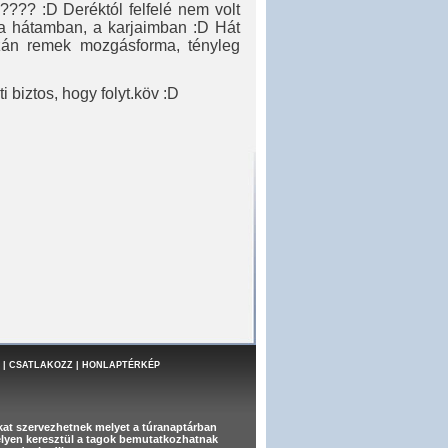
??? :D Deréktól felfelé nem volt
a hátamban, a karjaimban :D Hát
azán remek mozgásforma, tényleg
 biztos, hogy folyt.köv :D
|
CSATLAKOZZ
|
HONLAPTÉRKÉP
at szervezhetnek melyet a túranaptárban
melyen keresztül a tagok bemutatkozhatnak