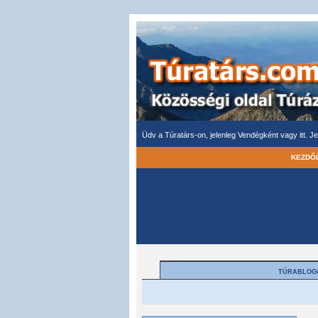
Üdv a Túratárs-on, jelenleg Vendégként vagy itt.
Je
KEZDŐ
TÚRABLOG