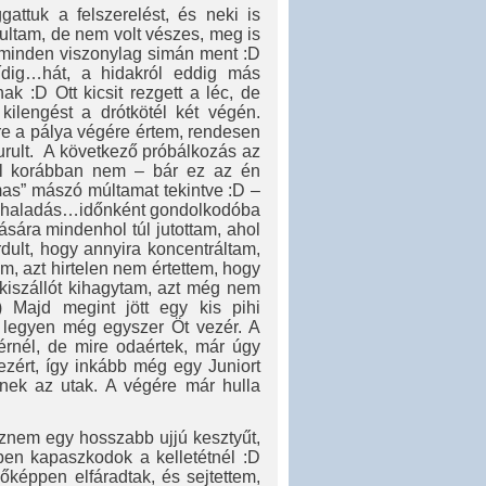
attuk a felszerelést, és neki is
gultam, de nem volt vészes, meg is
 minden viszonylag simán ment :D
ídig…hát, a hidakról eddig más
:D Ott kicsit rezgett a léc, de
 kilengést a drótkötél két végén.
e a pálya végére értem, rendesen
rult.
A következő próbálkozás az
nnel korábban nem – bár ez az én
mas” mászó múltamat tekintve :D –
es haladás…időnként gondolkodóba
ására mindenhol túl jutottam, ahol
dult, hogy annyira koncentráltam,
m, azt hirtelen nem értettem, hogy
kiszállót kihagytam, azt még nem
) Majd megint jött egy kis pihi
y legyen még egyszer Öt vezér. A
érnél, de mire odaértek, már úgy
ezért, így inkább még egy Juniort
nek az utak. A végére már hulla
znem egy hosszabb ujjú kesztyűt,
ben kapaszkodok a kelletétnél :D
őképpen elfáradtak, és sejtettem,