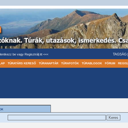
TAGSÁG
lentkezz be
vagy
Regisztrálj itt <<<
LAP
TÚRATÁRS KERESŐ
TÚRANAPTÁR
TÚRAFOTÓK
TÚRABLOGOK
FÓRUM
REGIS
OK