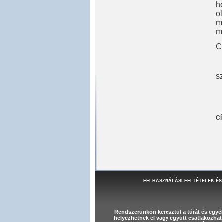
h
o
m
m
C
s
C
FELHASZNÁLÁSI FELTÉTELEK ÉS
Rendszerünkön keresztül a túrát és egy
helyezhetnek el vagy együtt csatlakozhat