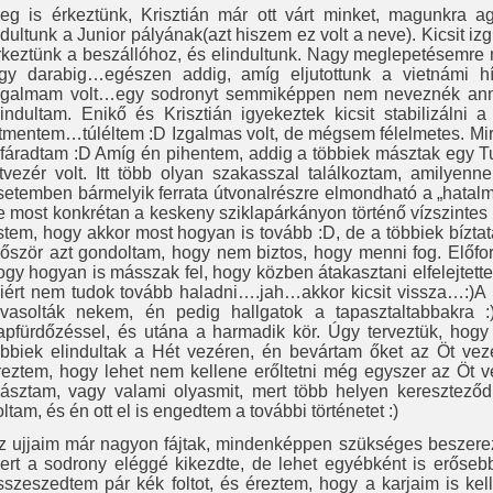
eg is érkeztünk, Krisztián már ott várt minket, magunkra agg
ndultunk a Junior pályának(azt hiszem ez volt a neve). Kicsit iz
rkeztünk a beszállóhoz, és elindultunk. Nagy meglepetésemre
gy darabig…egészen addig, amíg eljutottunk a vietnámi h
ogalmam volt…egy sodronyt semmiképpen nem neveznék annak 
lindultam. Enikő és Krisztián igyekeztek kicsit stabilizálni a
tmentem…túléltem :D Izgalmas volt, de mégsem félelmetes. Mir
lfáradtam :D Amíg én pihentem, addig a többiek másztak egy Tu
tvezér volt. Itt több olyan szakasszal találkoztam, amilye
setemben bármelyik ferrata útvonalrészre elmondható a „hatal
e most konkrétan a keskeny sziklapárkányon történő vízszint
stem, hogy akkor most hogyan is tovább :D, de a többiek bíztat
lőször azt gondoltam, hogy nem biztos, hogy menni fog. Előfor
ogy hogyan is másszak fel, hogy közben átakasztani elfelejtette
iért nem tudok tovább haladni….jah…akkor kicsit vissza…:)A 
avasolták nekem, én pedig hallgatok a tapasztaltabbakra :
apfürdőzéssel, és utána a harmadik kör. Úgy terveztük, hog
öbbiek elindultak a Hét vezéren, én bevártam őket az Öt vez
reztem, hogy lehet nem kellene erőltetni még egyszer az Öt v
ásztam, vagy valami olyasmit, mert több helyen kereszteződ
oltam, és én ott el is engedtem a további történetet :)
z ujjaim már nagyon fájtak, mindenképpen szükséges beszere
ert a sodrony eléggé kikezdte, de lehet egyébként is erőseb
sszeszedtem pár kék foltot, és éreztem, hogy a karjaim is kell