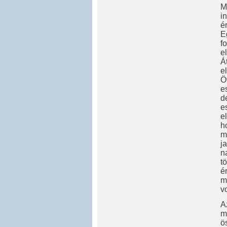
M
i
é
E
f
e
Á
e
Ö
e
d
e
e
h
m
j
n
t
é
m
v
A
m
ö