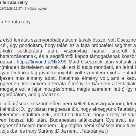
a ferrata retry
19/02/26 22:37:47 Küldte:
szAgi
ia Ferrata retry
z első ferrátás szárnypróbálgatásom tavaly ősszel volt Cseszne
 cél, úgy gondoltam, hogy talán ez a fajta próbatétel segíthet 
élküli) sokkterápia után, viszonylag hamar sikerült 
lhatározásomnak, és a segítőimtől kapott támogatásnak köszön
logban:
https://tinyurl.hu/NkX9/
) Majd Csesznek után voltunk
n(minden tiszteletem annak, aki ezt ki tudja mondani, én leírni i
gyan technikailag jóval könnyebb volt szerintem mint a Futri
eljesen más élmény adott. Hatalmas élmény volt, ami a ked
gggeeeen, kell nekem a ferrata élmény :D Bár sem a testalk
ámogatja ezt a fajta mozgásformát, mégis szerelem lett :) Így 
egpróbálom, addig ráedzek.
z időjárásnak köszönhetően nem kellett tavaszig várnom, febru
i elhittük :D, így páran megbeszéltük, hogy elmegyünk Tatabán
élelemmel indultam neki, mert nem tudtam, hogy a retry az vajo
lyen hosszú idő után. Budapesten találkoztam Gyulával, és 
egbeszélt helyre mennem…így rögtön némi késéssel indultunk…u
utójukba, és irány Surány :D Ja nem…Tatabánya :)