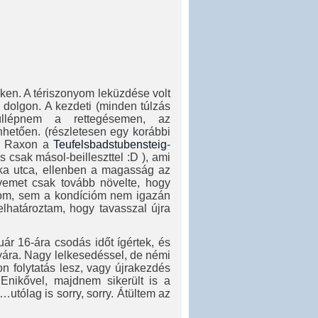
ken. A tériszonyom leküzdése volt
a dolgon. A kezdeti (minden túlzás
túllépnem a rettegésemen, az
hetően. (részletesen egy korábbi
 a Raxon a
Teufelsbadstubensteig
-
s csak másol-beilleszttel :D ), ami
nka utca, ellenben a magasság az
vemet csak tovább növelte, hogy
atom, sem a kondícióm nem igazán
elhatároztam, hogy tavasszal újra
ár 16-ára csodás időt ígértek, és
yára. Nagy lelkesedéssel, de némi
n folytatás lesz, vagy újrakezdés
Enikővel, majdnem sikerült is a
tólag is sorry, sorry. Átültem az