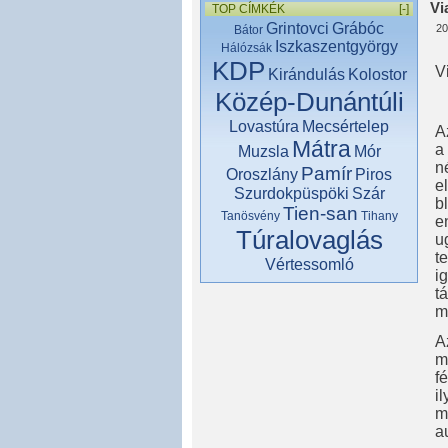
Vi
TOP CÍMKÉK
[-]
Grintovci
Grábóc
20
Bátor
Iszkaszentgyörgy
Hálózsák
KDP
V
Kirándulás
Kolostor
Közép-Dunántúli
Lovastúra
Mecsértelep
A
Mátra
a
Muzsla
Mór
n
Pamír
Oroszlány
Piros
e
Szurdokpüspöki
Szár
b
Tien-san
Tanösvény
Tihany
e
Túralovaglás
u
t
Vértessomló
i
t
m
A
m
f
i
m
a