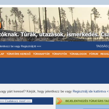
TAGSÁG
lentkezz be
vagy
Regisztrálj itt <<<
LAP
TÚRATÁRS KERESŐ
TÚRANAPTÁR
TÚRAFOTÓK
TÚRABLOGOK
FÓRUM
REGIS
vagy párt keresel? Kérjük, hogy jelentkezz be vagy
Regisztrálj ide kattintva 
BEJELENTKEZÉS TÚRATÁRS TA