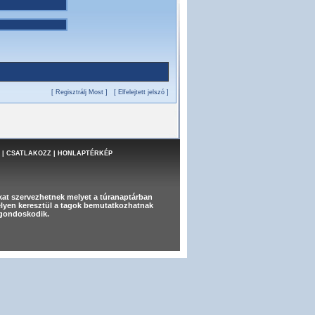
[ Regisztrálj Most ]
[ Elfelejtett jelszó ]
|
CSATLAKOZZ
|
HONLAPTÉRKÉP
at szervezhetnek melyet a túranaptárban
melyen keresztül a tagok bemutatkozhatnak
t gondoskodik.