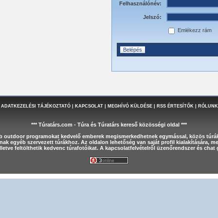
Felhasználónév:
Jelszó:
Emlékezz rám
 ADATKEZELÉSI TÁJÉKOZTATÓ
|
KAPCSOLAT
|
MEGHÍVÓ KÜLDÉSE
|
RSS ÉRTESÍTŐK
|
RÓLUNK
*** Túratárs.com - Túra és Túratárs kereső közösségi oldal ***
éb outdoor programokat kedvelő emberek megismerkedhetnek egymással, közös túrák
nak egyéb szervezett túrákhoz. Az oldalon lehetőség van saját profil kialakítására, 
letve feltölthetik kedvenc túrafotóikat. A kapcsolatfelvételről üzenőrendszer és cha