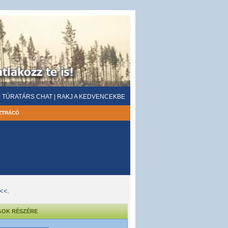
|
TÚRATÁRS CHAT
|
RAKJ A KEDVENCEKBE
ZTRÁCÓ
<<<
.
GOK RÉSZÉRE