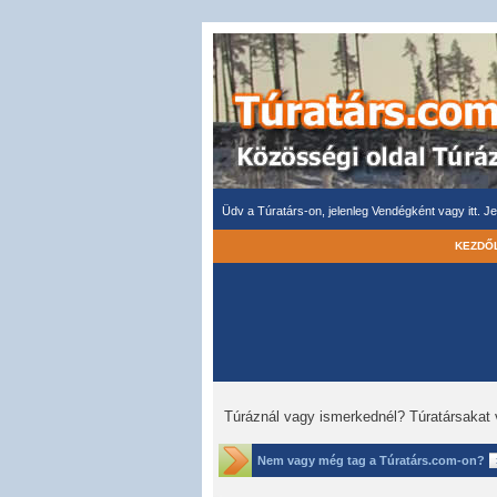
Üdv a Túratárs-on, jelenleg Vendégként vagy itt.
Je
KEZDŐ
Túráznál vagy ismerkednél? Túratársakat 
Nem vagy még tag a Túratárs.com-on?