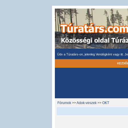
Üdv a Túratárs-on, jelenleg Vendégként vagy itt.
Je
KEZDŐ
Fórumok
>>
Adok-veszek
>>
OKT