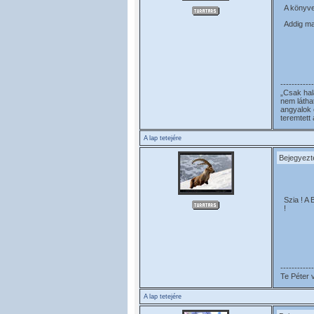
A könyve
Addig ma
------------
„Csak hal
nem látha
angyalok 
teremtett
A lap tetejére
Bejegyezt
Szia ! A
!
------------
Te Péter 
A lap tetejére