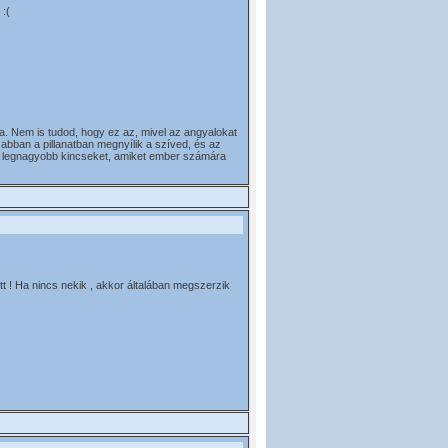
 :(
. Nem is tudod, hogy ez az, mivel az angyalokat
abban a pillanatban megnyílik a szíved, és az
. A legnagyobb kincseket, amiket ember számára
tt ! Ha nincs nekik , akkor általában megszerzik