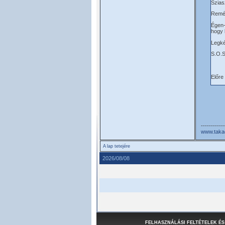
Szias
Remél
Égen-
hogy 
Legké
S.O.S
Előre
------------
www.taka
A lap tetejére
2026/08/08
FELHASZNÁLÁSI FELTÉTELEK ÉS