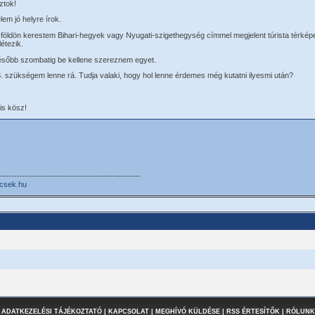
ztok!
em jó helyre írok.
földön kerestem Bihari-hegyek vagy Nyugati-szigethegység címmel megjelent túrista térképe
létezik.
sőbb szombatig be kellene szereznem egyet.
. szükségem lenne rá. Tudja valaki, hogy hol lenne érdemes még kutatni ilyesmi után?
 is kösz!
--------------------------------------------------
csek.hu
 ADATKEZELÉSI TÁJÉKOZTATÓ
|
KAPCSOLAT
|
MEGHÍVÓ KÜLDÉSE
|
RSS ÉRTESÍTŐK
|
RÓLUNK