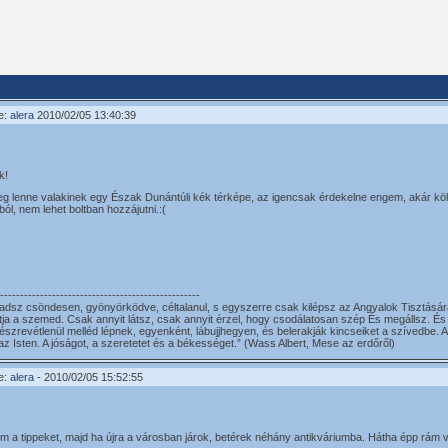
e:
alera
2010/02/05 13:40:39
k!
eg lenne valakinek egy Észak Dunántúli kék térképe, az igencsak érdekelne engem, akár kö
ól, nem lehet boltban hozzájutni.:(
--------------------------------------------------
adsz csöndesen, gyönyörködve, céltalanul, s egyszerre csak kilépsz az Angyalok Tisztására
tja a szemed. Csak annyit látsz, csak annyit érzel, hogy csodálatosan szép És megállsz. És 
észrevétlenül melléd lépnek, egyenként, lábujjhegyen, és belerakják kincseiket a szívedbe
 az Isten. A jóságot, a szeretetet és a békességet.” (Wass Albert, Mese az erdőről)
e:
alera
- 2010/02/05 15:52:55
 a tippeket, majd ha újra a városban járok, betérek néhány antikváriumba. Hátha épp rám vá