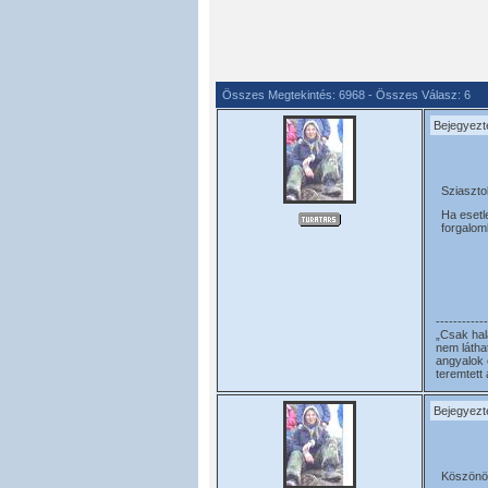
Összes Megtekintés: 6968 - Összes Válasz: 6
Bejegyezt
Sziaszto
Ha esetl
forgalomb
------------
„Csak hal
nem látha
angyalok 
teremtett
Bejegyezt
Köszönöm