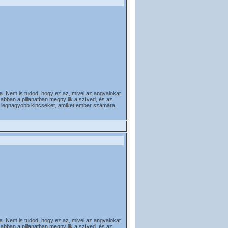
. Nem is tudod, hogy ez az, mivel az angyalokat
abban a pillanatban megnyílik a szíved, és az
. A legnagyobb kincseket, amiket ember számára
. Nem is tudod, hogy ez az, mivel az angyalokat
abban a pillanatban megnyílik a szíved, és az