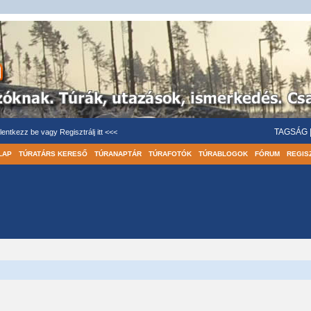
TAGSÁG
lentkezz be
vagy
Regisztrálj itt <<<
LAP
TÚRATÁRS KERESŐ
TÚRANAPTÁR
TÚRAFOTÓK
TÚRABLOGOK
FÓRUM
REGIS