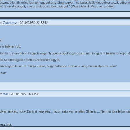
észrevétlenül melléd lépnek, egyenként, lábujjhegyen, és belerakják kincseiket a szívedbe
 az Isten. A jóságot, a szeretetet és a békességet.” (Wass Albert, Mese az erdőről)
e:
Cserkesz
- 2010/03/30 22:33:54
k!
jó helyre írok.
dön kerestem Bihari-hegyek vagy Nyugati-szigethegység címmel megjelent túrista térképet de
b szombatig be kellene szereznem egyet.
zükségem lenne rá. Tudja valaki, hogy hol lenne érdemes még kutatni ilyesmi után?
kösz!
e:
taki
- 2010/07/27 18:47:36
lyan térkép, hogy Zaránd hegység.... azon rajta van a teljes Bihar is.... Nem túl jó a felbont
esz írta: