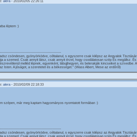
e:
alera
- 2010/02/05 22:26:11
tba léptem :)
--------------------------------------------------
adsz csöndesen, gyönyörködve, céltalanul, s egyszerre csak kilépsz az Angyalok Tisztására
tja a szemed. Csak annyit látsz, csak annyit érzel, hogy csodálatosan szép És megállsz. És 
észrevétlenül melléd lépnek, egyenként, lábujjhegyen, és belerakják kincseiket a szívedbe
 az Isten. A jóságot, a szeretetet és a békességet.” (Wass Albert, Mese az erdőről)
e:
alera
- 2010/02/09 22:18:33
m szépen, már meg kaptam hagyományos nyomtatott formában :)
--------------------------------------------------
adsz csöndesen, gyönyörködve, céltalanul, s egyszerre csak kilépsz az Angyalok Tisztására
tja a szemed. Csak annyit látsz, csak annyit érzel, hogy csodálatosan szép És megállsz. És 