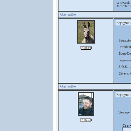
angyalok 
teremtett
A lap tetejére
Bejegyezt
Sziaszto
Remélem 
Égen-föl
Legkésőb
S.O.S. s
Előre is 
A lap tetejére
Bejegyezt
Van egy o
Cserk