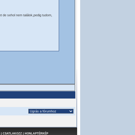
t de sehol nem találok,pedig tudom,
|
CSATLAKOZZ
|
HONLAPTÉRKÉP