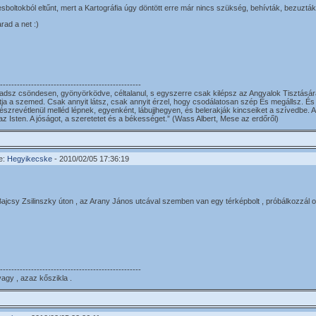
sboltokból eltűnt, mert a Kartográfia úgy döntött erre már nincs szükség, behívták, bezuzták
rad a net :)
--------------------------------------------------
adsz csöndesen, gyönyörködve, céltalanul, s egyszerre csak kilépsz az Angyalok Tisztására
tja a szemed. Csak annyit látsz, csak annyit érzel, hogy csodálatosan szép És megállsz. És 
észrevétlenül melléd lépnek, egyenként, lábujjhegyen, és belerakják kincseiket a szívedbe
 az Isten. A jóságot, a szeretetet és a békességet.” (Wass Albert, Mese az erdőről)
e:
Hegyikecske
- 2010/02/05 17:36:19
 Bajcsy Zsilinszky úton , az Arany János utcával szemben van egy térképbolt , próbálkozzál o
--------------------------------------------------
vagy , azaz kőszikla .