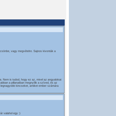
lcsönbe, vagy megvételre. Sajnos kivonták a
. Nem is tudod, hogy ez az, mivel az angyalokat
abban a pillanatban megnyílik a szíved, és az
. A legnagyobb kincseket, amiket ember számára
r valahol egy :)