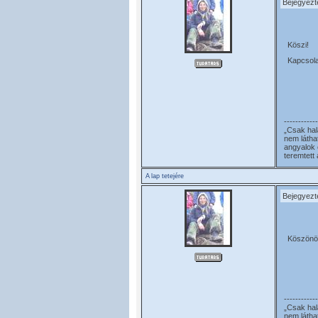
Bejegyezt
Köszi!
Kapcsola
------------
„Csak hal
nem látha
angyalok 
teremtett
A lap tetejére
Bejegyezt
Köszönö
------------
„Csak hal
nem látha