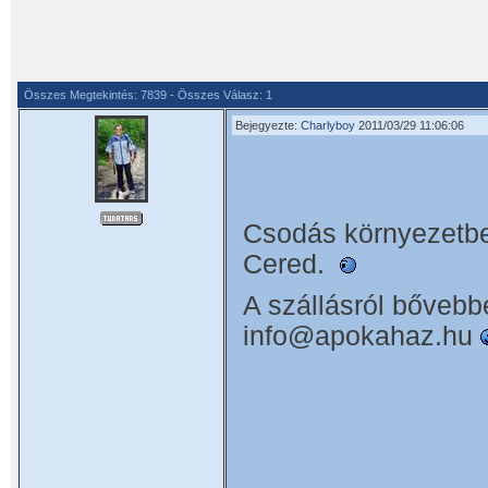
Összes Megtekintés: 7839 - Összes Válasz: 1
Bejegyezte:
Charlyboy
2011/03/29 11:06:06
Csodás környezetbe
Cered.
A szállásról bőveb
info@apokahaz.hu