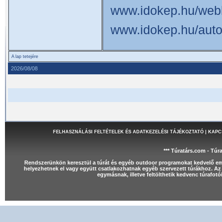
www.idokep.hu/web
www.idokep.hu/auto
A lap tetejére
2026/08/08
FELHASZNÁLÁSI FELTÉTELEK ÉS ADATKEZELÉSI TÁJÉKOZTATÓ
|
KAPC
*** Túratárs.com - Túr
Rendszerünkön keresztül a túrát és egyéb outdoor programokat kedvelő e
helyezhetnek el vagy együtt csatlakozhatnak egyéb szervezett túrákhoz. Az 
egymásnak, illetve feltölthetik kedvenc túrafot