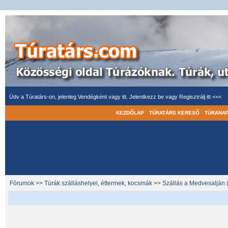
Üdv a Túratárs-on, jelenleg Vendégként vagy itt.
Jelentkezz be
vagy
Regisztrálj itt <<<
KEZDŐLAP
TÚRATÁRS KERESŐ
TÚRANA
Fórumok
>>
Túrák szálláshelyei, éttermek, kocsmák
>>
Szállás a Medvesalján 