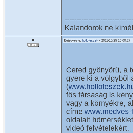
----------------------------
Kalandorok ne kímél
Bejegyezte:
hollofeszek
- 2011/10/25 16:00:27
Cered gyönyörű, a t
gyere ki a völgyből
(
www.hollofeszek.h
fős társaság is kény
vagy a környékre, 
címe
www.medves-f
oldalait hőmérsékle
videó felvételekért.