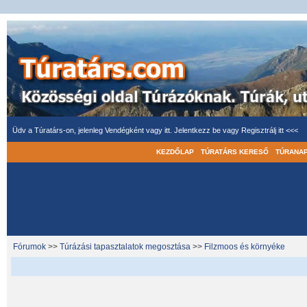
Üdv a Túratárs-on, jelenleg Vendégként vagy itt.
Jelentkezz be
vagy
Regisztrálj itt <<<
KEZDŐLAP
TÚRATÁRS KERESŐ
TÚRANA
Fórumok
>>
Túrázási tapasztalatok megosztása
>>
Filzmoos és környéke