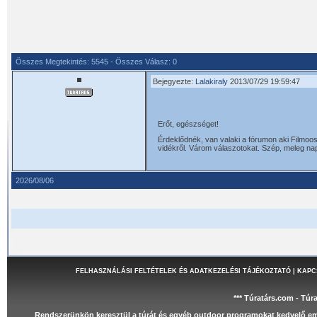
Összes Megtekintés: 5545 - Összes Válasz: 0
Bejegyezte:
Lalakiraly
2013/07/29 19:59:47
Erőt, egészséget!
Érdeklődnék, van valaki a fórumon aki Filmoos
vidékről. Várom válaszotokat. Szép, meleg na
2026/08/06
FELHASZNÁLÁSI FELTÉTELEK ÉS ADATKEZELÉSI TÁJÉKOZTATÓ
|
KAPC
*** Túratárs.com - Túr
Rendszerünkön keresztül a túrát és egyéb outdoor programokat kedvelő e