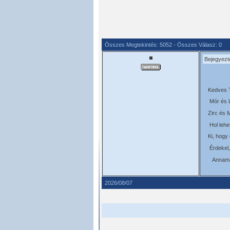
Összes Megtekintés: 5052 - Összes Válasz: 0
Bejegyezt
Kedves T
Mór és L
Zirc és 
Hol lehe
Ki, hogy
Érdekel,
Annama
2026/08/07