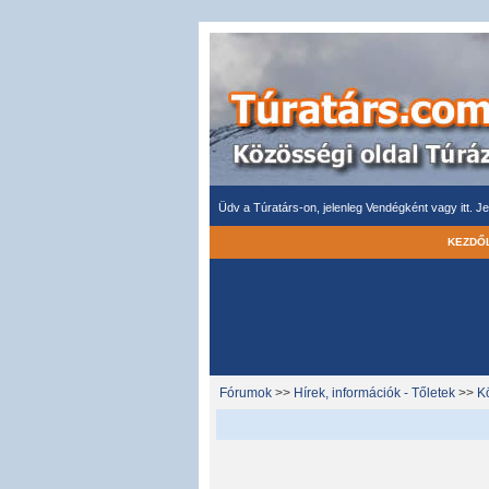
Üdv a Túratárs-on, jelenleg Vendégként vagy itt.
Je
KEZDŐ
Fórumok
>>
Hírek, információk - Tőletek
>>
K