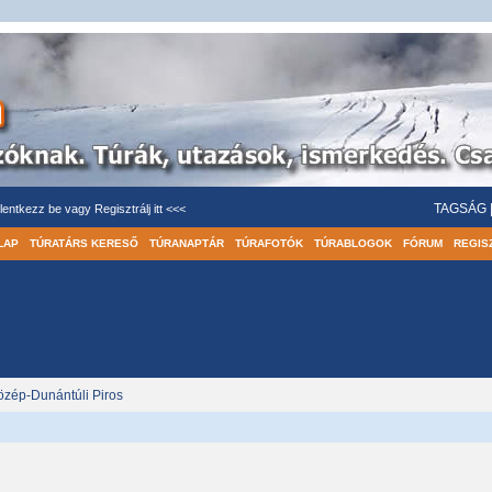
TAGSÁG
lentkezz be
vagy
Regisztrálj itt <<<
LAP
TÚRATÁRS KERESŐ
TÚRANAPTÁR
TÚRAFOTÓK
TÚRABLOGOK
FÓRUM
REGIS
özép-Dunántúli Piros