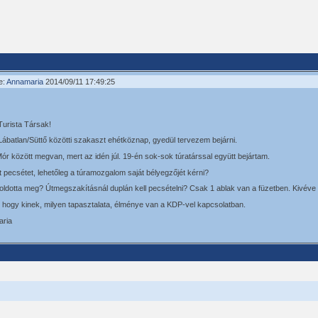
e:
Annamaria
2014/09/11 17:49:25
urista Társak!
ábatlan/Süttő közötti szakaszt ehétköznap, gyedül tervezem bejárni.
Mór között megvan, mert az idén júl. 19-én sok-sok túratárssal együtt bejártam.
t pecsétet, lehetőleg a túramozgalom saját bélyegzőjét kérni?
 oldotta meg? Útmegszakításnál duplán kell pecsételni? Csak 1 ablak van a füzetben. Kivéve
 hogy kinek, milyen tapasztalata, élménye van a KDP-vel kapcsolatban.
ria