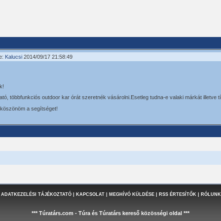
e:
Kalucsi
2014/09/17 21:58:49
k!
tó, többfunkciós outdoor kar órát szeretnék vásárolni.Esetleg tudna-e valaki márkát illetve tí
s köszönöm a segítséget!
 ADATKEZELÉSI TÁJÉKOZTATÓ
|
KAPCSOLAT
|
MEGHÍVÓ KÜLDÉSE
|
RSS ÉRTESÍTŐK
|
RÓLUNK
*** Túratárs.com - Túra és Túratárs kereső közösségi oldal ***