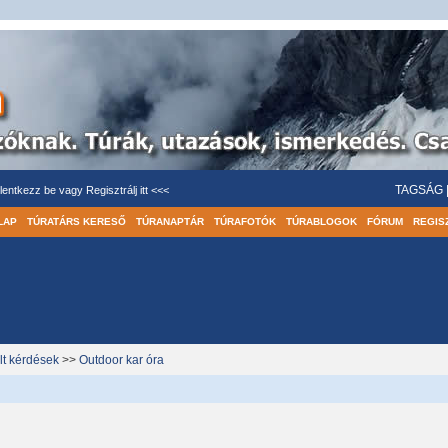
TAGSÁG
lentkezz be
vagy
Regisztrálj itt <<<
LAP
TÚRATÁRS KERESŐ
TÚRANAPTÁR
TÚRAFOTÓK
TÚRABLOGOK
FÓRUM
REGIS
lt kérdések
>>
Outdoor kar óra