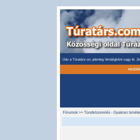
Üdv a Túratárs-on, jelenleg Vendégként vagy itt.
Je
KEZDŐ
Fórumok
>>
Túrafelszerelés - Gyakran Isméte