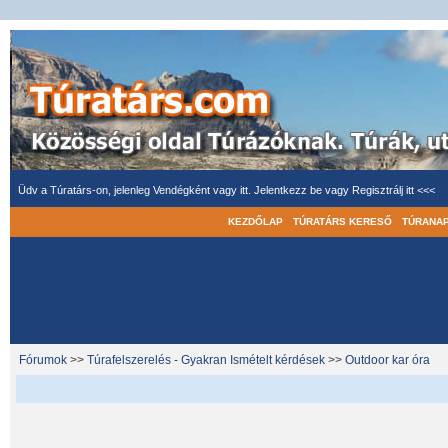
Üdv a Túratárs-on, jelenleg Vendégként vagy itt.
Jelentkezz be
vagy
Regisztrálj itt <<<
KEZDŐLAP
TÚRATÁRS KERESŐ
TÚRANA
Fórumok
>>
Túrafelszerelés - Gyakran Ismételt kérdések
>>
Outdoor kar óra