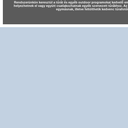
Rendszerünkön keresztül a túrát és egyéb outdoor programokat kedvelő e
helyezhetnek el vagy együtt csatlakozhatnak egyéb szervezett túrákhoz. Az 
egymásnak, illetve feltölthetik kedvenc túrafot