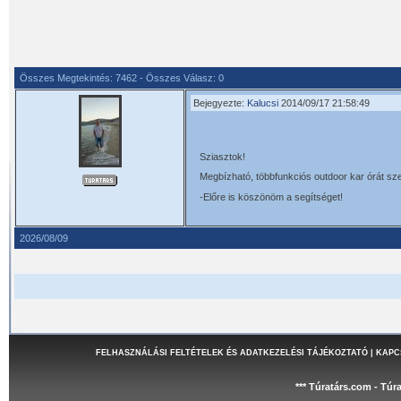
Összes Megtekintés: 7462 - Összes Válasz: 0
Bejegyezte:
Kalucsi
2014/09/17 21:58:49
Sziasztok!
Megbízható, többfunkciós outdoor kar órát szer
-Előre is köszönöm a segítséget!
2026/08/09
FELHASZNÁLÁSI FELTÉTELEK ÉS ADATKEZELÉSI TÁJÉKOZTATÓ
|
KAPC
*** Túratárs.com - Túr