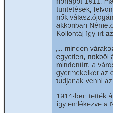
nőnapot 1911. má
tüntetések, felvon
nők választójogán
akkoriban Németo
Kollontáj így írt 
„.. minden várako
egyetlen, nőkből
mindenütt, a váro
gyermekeiket az o
tudjanak venni az
1914-ben tették á
így emlékezve a 