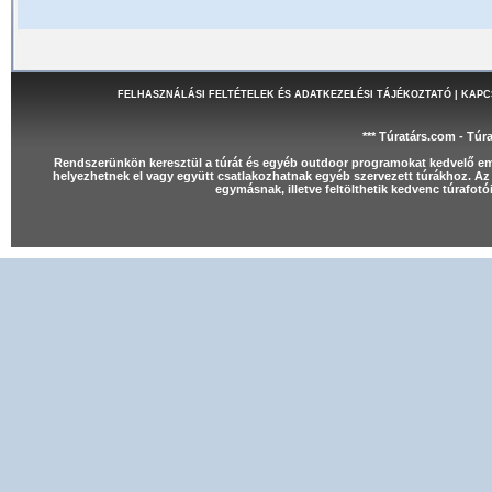
FELHASZNÁLÁSI FELTÉTELEK ÉS ADATKEZELÉSI TÁJÉKOZTATÓ
|
KAPC
*** Túratárs.com - Túr
Rendszerünkön keresztül a túrát és egyéb outdoor programokat kedvelő e
helyezhetnek el vagy együtt csatlakozhatnak egyéb szervezett túrákhoz. Az 
egymásnak, illetve feltölthetik kedvenc túrafot