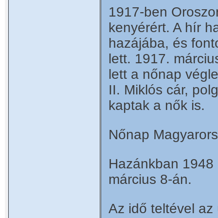
1917-ben Oroszor
kenyérért. A hír h
hazájába, és fonto
lett. 1917. márciu
lett a nőnap vég
II. Miklós cár, po
kaptak a nők is.
Nőnap Magyaror
Hazánkban 1948 ó
március 8-án.
Az idő teltével az