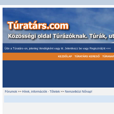
Üdv a Túratárs-on, jelenleg Vendégként vagy itt.
Jelentkezz be
vagy
Regisztrálj itt <<<
KEZDŐLAP
TÚRATÁRS KERESŐ
TÚRANA
Fórumok
>>
Hírek, információk - Tőletek
>>
Nemzetközi Nőnap!