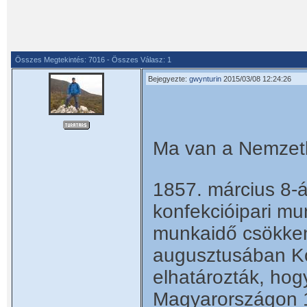
Összes Megtekintés: 7016 - Összes Válasz: 1
Bejegyezte:
gwynturin
2015/03/08 12:24:26
Ma van a Nemzet
1857. március 8-á
konfekcióipari mu
munkaidő csökken
augusztusában Ko
elhatározták, ho
Magyarországon 1