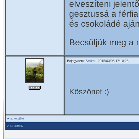
elveszíteni jelen
gesztussá a férfi
és csokoládé ajá
Becsüljük meg a 
Bejegyezte:
Sittike
- 2015/03/08 17:10:26
Köszönet :)
A lap tetejére
2026/08/07