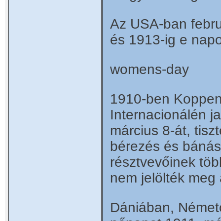
Az USA-ban februá
és 1913-ig e nap
womens-day
1910-ben Koppenh
Internacionálén j
március 8-át, tisz
bérezés és bánásm
résztvevőinek töb
nem jelölték meg 
Dániában, Németo