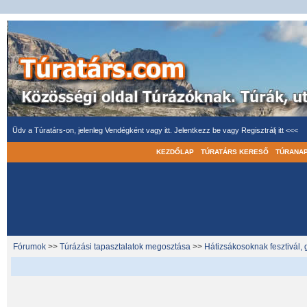
Üdv a Túratárs-on, jelenleg Vendégként vagy itt.
Jelentkezz be
vagy
Regisztrálj itt <<<
KEZDŐLAP
TÚRATÁRS KERESŐ
TÚRANA
Fórumok
>>
Túrázási tapasztalatok megosztása
>>
Hátizsákosoknak fesztivál, 