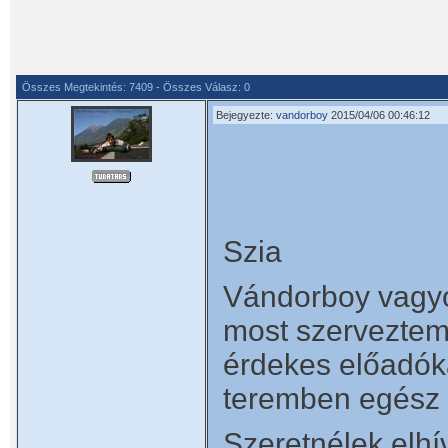
Összes Megtekintés: 7409 - Összes Válasz: 0
Bejegyezte:
vandorboy
2015/04/06 00:46:12
Szia
Vándorboy vagyo
most szerveztem 
érdekes előadók
teremben egész 
Szeretnélek elhí