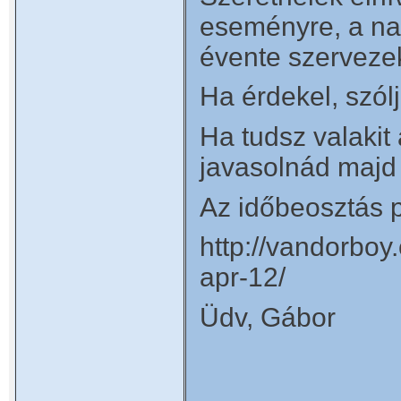
eseményre, a nag
évente szerveze
Ha érdekel, szólj
Ha tudsz valakit
javasolnád majd 
Az időbeosztás p
http://vandorboy.
apr-12/
Üdv, Gábor