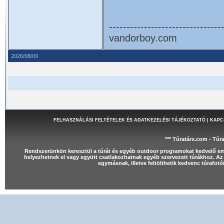
--------------------------------
vandorboy.com
2026/08/09
FELHASZNÁLÁSI FELTÉTELEK ÉS ADATKEZELÉSI TÁJÉKOZTATÓ
|
KAPC
*** Túratárs.com - Túr
Rendszerünkön keresztül a túrát és egyéb outdoor programokat kedvelő e
helyezhetnek el vagy együtt csatlakozhatnak egyéb szervezett túrákhoz. Az 
egymásnak, illetve feltölthetik kedvenc túrafot