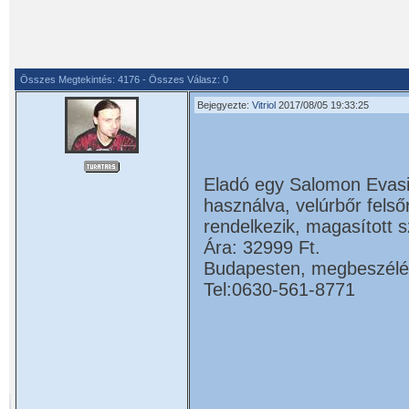
Összes Megtekintés: 4176 - Összes Válasz: 0
Bejegyezte:
Vitriol
2017/08/05 19:33:25
Eladó egy Salomon Evasio
használva, velúrbőr fels
rendelkezik, magasított s
Ára: 32999 Ft.
Budapesten, megbeszélés 
Tel:0630-561-8771