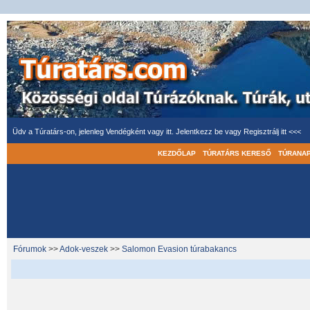
Üdv a Túratárs-on, jelenleg Vendégként vagy itt.
Jelentkezz be
vagy
Regisztrálj itt <<<
KEZDŐLAP
TÚRATÁRS KERESŐ
TÚRANA
Fórumok
>>
Adok-veszek
>>
Salomon Evasion túrabakancs