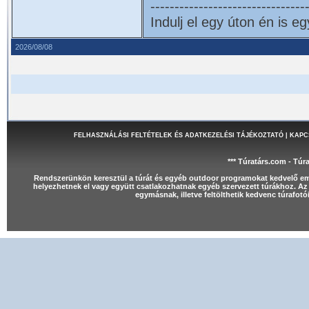
--------------------------------
Indulj el egy úton én is e
2026/08/08
FELHASZNÁLÁSI FELTÉTELEK ÉS ADATKEZELÉSI TÁJÉKOZTATÓ
|
KAPC
*** Túratárs.com - Túr
Rendszerünkön keresztül a túrát és egyéb outdoor programokat kedvelő e
helyezhetnek el vagy együtt csatlakozhatnak egyéb szervezett túrákhoz. Az 
egymásnak, illetve feltölthetik kedvenc túrafot