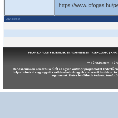
https://www.jofogas.hu/
2026/08/08
FELHASZNÁLÁSI FELTÉTELEK ÉS ADATKEZELÉSI TÁJÉKOZTATÓ
|
KAPC
*** Túratárs.com - Túr
Rendszerünkön keresztül a túrát és egyéb outdoor programokat kedvelő e
helyezhetnek el vagy együtt csatlakozhatnak egyéb szervezett túrákhoz. Az 
egymásnak, illetve feltölthetik kedvenc túrafot