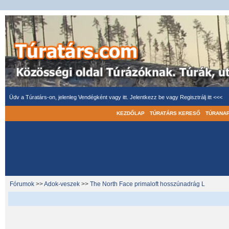
Üdv a Túratárs-on, jelenleg Vendégként vagy itt.
Jelentkezz be
vagy
Regisztrálj itt <<<
KEZDŐLAP
TÚRATÁRS KERESŐ
TÚRANA
Fórumok
>>
Adok-veszek
>>
The North Face primaloft hosszúnadrág L