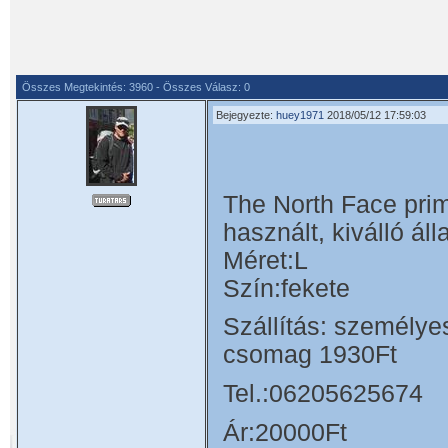
Összes Megtekintés: 3960 - Összes Válasz: 0
Bejegyezte:
huey1971
2018/05/12 17:59:03
The North Face prim
használt, kiválló áll
Méret:L
Szín:fekete
Szállítás: személye
csomag 1930Ft
Tel.:06205625674
Ár:20000Ft