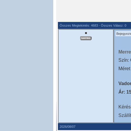
Összes Megtekintés: 4683 - Összes Válasz: 0
Bejegyezt
Merre
Szín:
Méret
Vadon
Ár: 1
Kérésr
Száll
2026/08/07