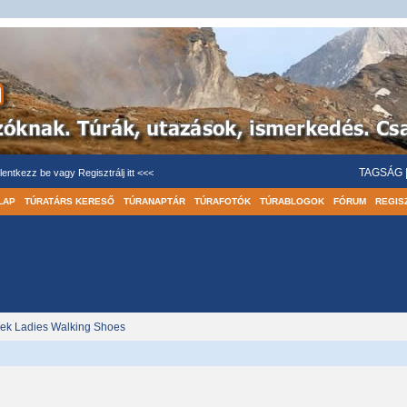
TAGSÁG
lentkezz be
vagy
Regisztrálj itt <<<
LAP
TÚRATÁRS KERESŐ
TÚRANAPTÁR
TÚRAFOTÓK
TÚRABLOGOK
FÓRUM
REGIS
Trek Ladies Walking Shoes