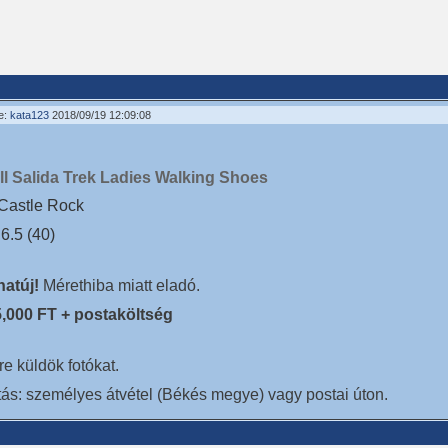
e:
kata123
2018/09/19 12:09:08
ll Salida Trek Ladies Walking Shoes
Castle Rock
6.5 (40)
atúj!
Mérethiba miatt eladó.
5,000 FT + postaköltség
e küldök fotókat.
ítás: személyes átvétel (Békés megye) vagy postai úton.