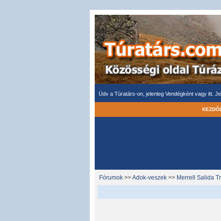
Üdv a Túratárs-on, jelenleg Vendégként vagy itt.
Je
KEZDŐ
Fórumok
>>
Adok-veszek
>>
Merrell Salida 