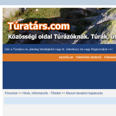
Üdv a Túratárs-on, jelenleg Vendégként vagy itt.
Jelentkezz be
vagy
Regisztrálj itt <<<
KEZDŐLAP
TÚRATÁRS KERESŐ
TÚRANA
Fórumok
>>
Hírek, információk - Tőletek
>>
Mazuri-tavakon kajakozás