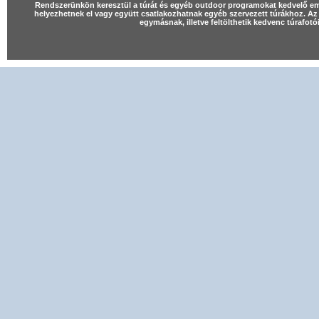
Rendszerünkön keresztül a túrát és egyéb outdoor programokat kedvelő e
helyezhetnek el vagy együtt csatlakozhatnak egyéb szervezett túrákhoz. Az 
egymásnak, illetve feltölthetik kedvenc túrafot