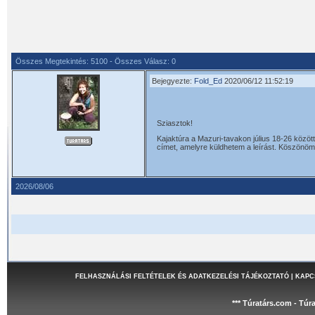
Összes Megtekintés: 5100 - Összes Válasz: 0
Bejegyezte:
Fold_Ed
2020/06/12 11:52:19
Sziasztok!
Kajaktúra a Mazuri-tavakon július 18-26 közöt
címet, amelyre küldhetem a leírást. Köszönöm
2026/08/06
FELHASZNÁLÁSI FELTÉTELEK ÉS ADATKEZELÉSI TÁJÉKOZTATÓ
|
KAPC
*** Túratárs.com - Túr