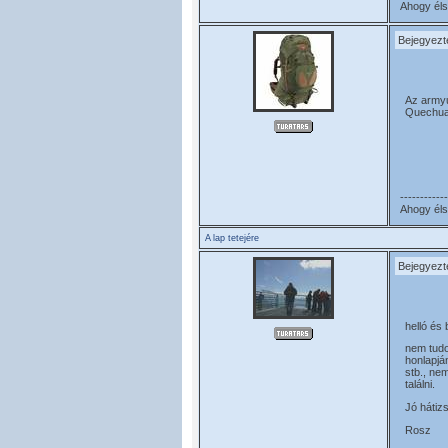
Ahogy élsz
Bejegyezt
Az armyu
Quechua-
------------
Ahogy élsz
A lap tetejére
Bejegyezt
helló és
nem tudo
honlapjá
stb., ne
találni.
Jó hátiz
Rosz