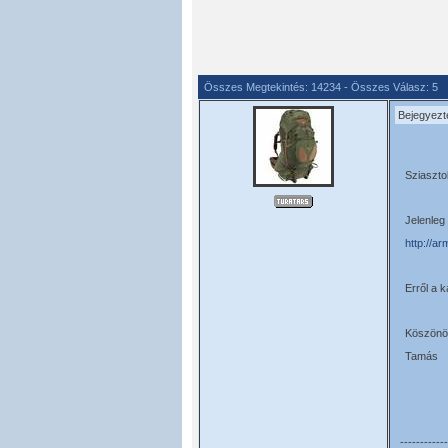
Összes Megtekintés: 14234 - Összes Válasz: 5
Bejegyezt
Sziaszto
Jelenleg
http://
Erről a 
Köszönöm
Tamás
------------