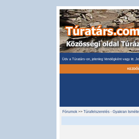
Üdv a Túratárs-on, jelenleg Vendégként vagy itt.
Je
KEZDŐ
Fórumok
>>
Túrafelszerelés - Gyakran Isméte