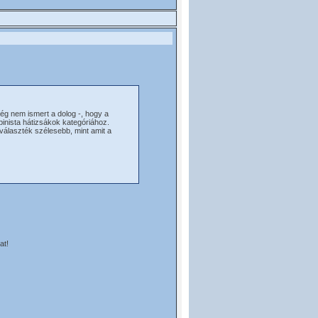
ég nem ismert a dolog -, hogy a
lpinista hátizsákok kategóriához.
választék szélesebb, mint amit a
at!