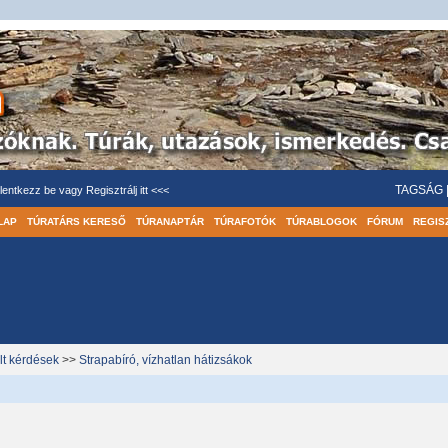
TAGSÁG
lentkezz be
vagy
Regisztrálj itt <<<
LAP
TÚRATÁRS KERESŐ
TÚRANAPTÁR
TÚRAFOTÓK
TÚRABLOGOK
FÓRUM
REGIS
lt kérdések
>>
Strapabíró, vízhatlan hátizsákok