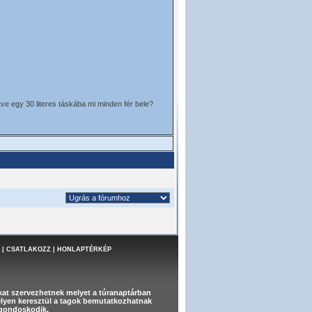
tve egy 30 literes táskába mi minden fér bele?
|
CSATLAKOZZ
|
HONLAPTÉRKÉP
at szervezhetnek melyet a túranaptárban
melyen keresztül a tagok bemutatkozhatnak
t gondoskodik.