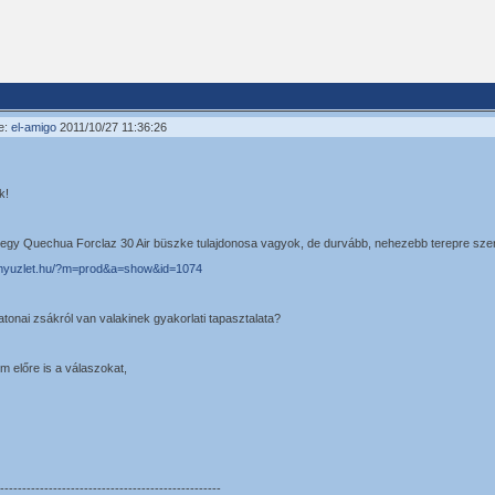
e:
el-amigo
2011/10/27 11:36:26
k!
 egy Quechua Forclaz 30 Air büszke tulajdonosa vagyok, de durvább, nehezebb terepre szer
armyuzlet.hu/?m=prod&a=show&id=1074
katonai zsákról van valakinek gyakorlati tapasztalata?
 előre is a válaszokat,
--------------------------------------------------