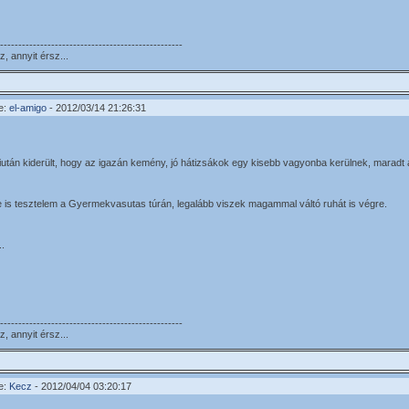
--------------------------------------------------
, annyit érsz...
e:
el-amigo
- 2012/03/14 21:26:31
iután kiderült, hogy az igazán kemény, jó hátizsákok egy kisebb vagyonba kerülnek, maradt
e is tesztelem a Gyermekvasutas túrán, legalább viszek magammal váltó ruhát is végre.
..
--------------------------------------------------
, annyit érsz...
e:
Kecz
- 2012/04/04 03:20:17