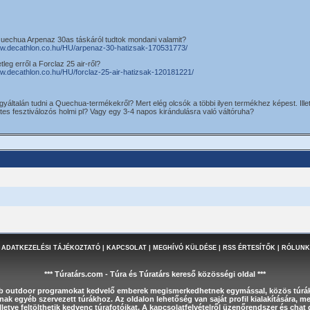
Quechua Arpenaz 30as táskáról tudtok mondani valamit?
ww.decathlon.co.hu/HU/arpenaz-30-hatizsak-170531773/
leg erről a Forclaz 25 air-ről?
ww.decathlon.co.hu/HU/forclaz-25-air-hatizsak-120181221/
 egyáltalán tudni a Quechua-termékekről? Mert elég olcsók a többi ilyen termékhez képest. Ille
tes fesztiválozós holmi pl? Vagy egy 3-4 napos kirándulásra való váltóruha?
 ADATKEZELÉSI TÁJÉKOZTATÓ
|
KAPCSOLAT
|
MEGHÍVÓ KÜLDÉSE
|
RSS ÉRTESÍTŐK
|
RÓLUNK
*** Túratárs.com - Túra és Túratárs kereső közösségi oldal ***
éb outdoor programokat kedvelő emberek megismerkedhetnek egymással, közös túrák
nak egyéb szervezett túrákhoz. Az oldalon lehetőség van saját profil kialakítására, 
letve feltölthetik kedvenc túrafotóikat. A kapcsolatfelvételről üzenőrendszer és cha