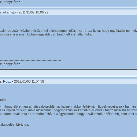
, annyit érsz...
e:
el-amigo
- 2011/11/07 18:06:29
zlet-es zsák közben törölve, mint lehetséges jelölt, mert írt az üzlet, hogy egyáltalán nem ví
m viszi a prímet. Ebben legalább van beépített vízhatlan fólia.
--------------------------------------------------
, annyit érsz...
e:
Rosz
- 2012/01/03 11:04:38
 buék!
m, hogy élő e még a hátizsák-probléma. ha igen, akkor felhívnám figyelmedet arra - ha még 
n az alpinizmus-ra, majd alpinizmus, hegymászás-ra kattintva el lehet jutni az alpinista háti
m tudom, csak arra szeretném felhívni a figyelmedet, hogy a választék szélesebb, mint amit a 
sákcipelést kívánva: