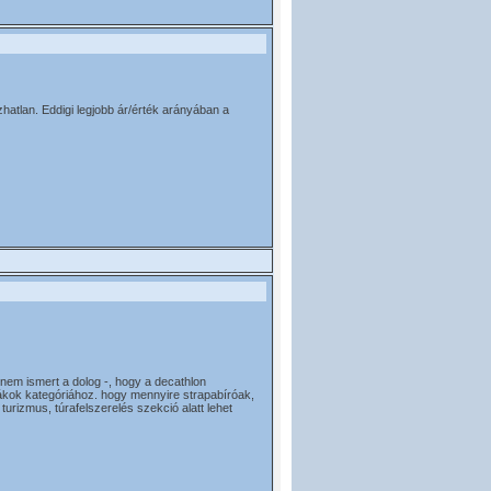
zhatlan. Eddigi legjobb ár/érték arányában a
nem ismert a dolog -, hogy a decathlon
zsákok kategóriához. hogy mennyire strapabíróak,
turizmus, túrafelszerelés szekció alatt lehet