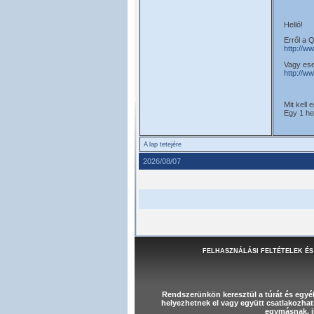
Helló!
Erről a 
http://w
Vagy eset
http://w
Mit kell
Egy 1 he
A lap tetejére
2026/08/07
FELHASZNÁLÁSI FELTÉTELEK ÉS
Rendszerünkön keresztül a túrát és egy
helyezhetnek el vagy együtt csatlakozhat
egymásnak, il