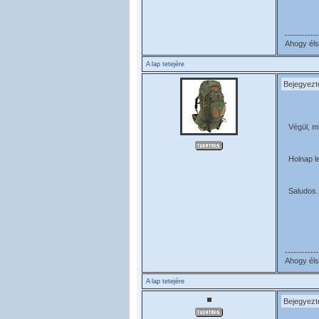
------------
Ahogy élsz
A lap tetejére
Bejegyezt
Végül, m
Holnap l
Saludos.
------------
Ahogy élsz
A lap tetejére
Bejegyezt