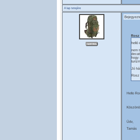
A lap tetejére
Bejegyezt
Rosz 
helló
nem t
decat
hogy 
turizm
Jó há
Ros
Hello Ro
Köszönöm
Üdv,
Tamás