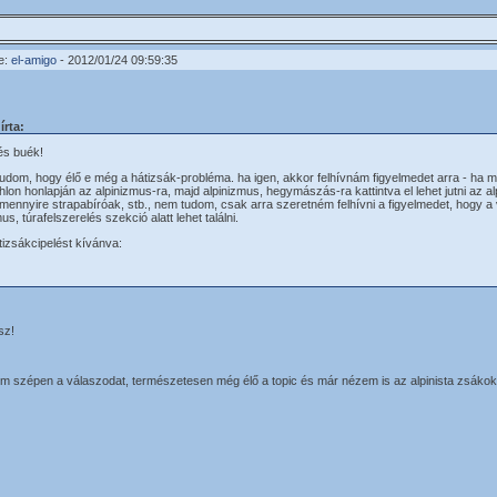
e:
el-amigo
- 2012/01/24 09:59:35
írta:
 és buék!
udom, hogy élő e még a hátizsák-probléma. ha igen, akkor felhívnám figyelmedet arra - ha m
hlon honlapján az alpinizmus-ra, majd alpinizmus, hegymászás-ra kattintva el lehet jutni az a
mennyire strapabíróak, stb., nem tudom, csak arra szeretném felhívni a figyelmedet, hogy a 
us, túrafelszerelés szekció alatt lehet találni.
tizsákcipelést kívánva:
z
sz!
 szépen a válaszodat, természetesen még élő a topic és már nézem is az alpinista zsákok