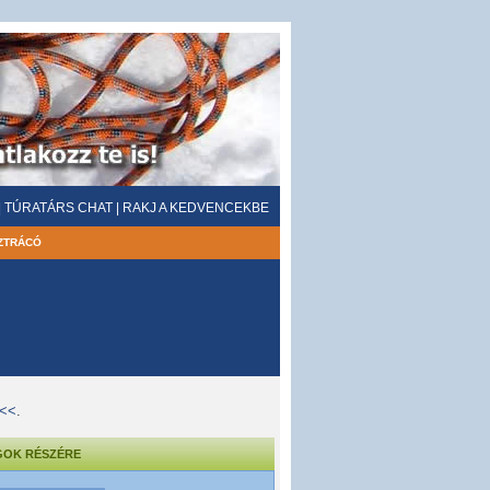
|
TÚRATÁRS CHAT
|
RAKJ A KEDVENCEKBE
ZTRÁCÓ
<<<
.
GOK RÉSZÉRE