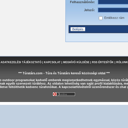
Felhasználónév:
Jelszó:
Emlékezz rám
 ADATKEZELÉSI TÁJÉKOZTATÓ
|
KAPCSOLAT
|
MEGHÍVÓ KÜLDÉSE
|
RSS ÉRTESÍTŐK
|
RÓLUNK
*** Túratárs.com - Túra és Túratárs kereső közösségi oldal ***
éb outdoor programokat kedvelő emberek megismerkedhetnek egymással, közös túrák
nak egyéb szervezett túrákhoz. Az oldalon lehetőség van saját profil kialakítására, 
letve feltölthetik kedvenc túrafotóikat. A kapcsolatfelvételről üzenőrendszer és cha