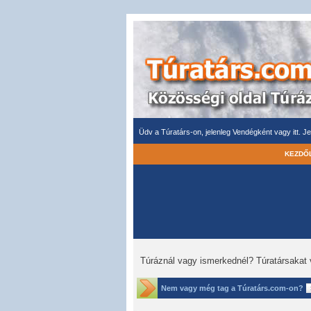
Üdv a Túratárs-on, jelenleg Vendégként vagy itt.
Je
KEZDŐ
Túráznál vagy ismerkednél? Túratársakat 
Nem vagy még tag a Túratárs.com-on?