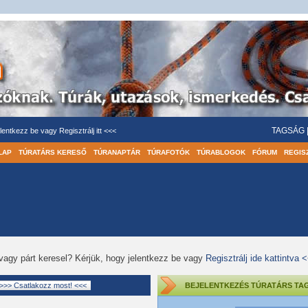
TAGSÁG
lentkezz be
vagy
Regisztrálj itt <<<
LAP
TÚRATÁRS KERESŐ
TÚRANAPTÁR
TÚRAFOTÓK
TÚRABLOGOK
FÓRUM
REGIS
vagy párt keresel? Kérjük, hogy jelentkezz be vagy
Regisztrálj ide kattintva 
BEJELENTKEZÉS TÚRATÁRS TA