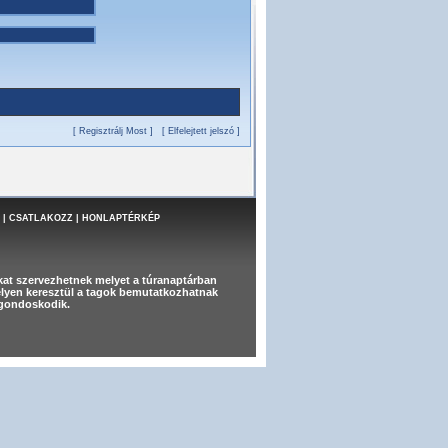
[ Regisztrálj Most ]
[ Elfelejtett jelszó ]
|
CSATLAKOZZ
|
HONLAPTÉRKÉP
at szervezhetnek melyet a túranaptárban
melyen keresztül a tagok bemutatkozhatnak
t gondoskodik.