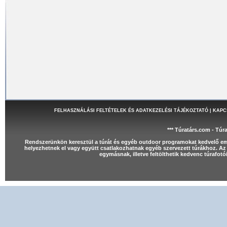
FELHASZNÁLÁSI FELTÉTELEK ÉS ADATKEZELÉSI TÁJÉKOZTATÓ
|
KAPC
*** Túratárs.com - Túr
Rendszerünkön keresztül a túrát és egyéb outdoor programokat kedvelő e
helyezhetnek el vagy együtt csatlakozhatnak egyéb szervezett túrákhoz. Az 
egymásnak, illetve feltölthetik kedvenc túrafot