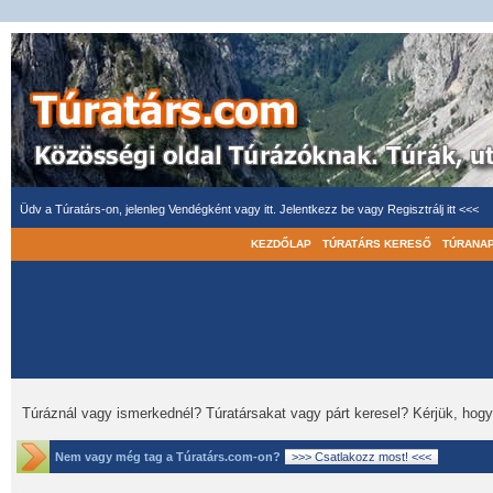
Üdv a Túratárs-on, jelenleg Vendégként vagy itt.
Jelentkezz be
vagy
Regisztrálj itt <<<
KEZDŐLAP
TÚRATÁRS KERESŐ
TÚRANA
Túráznál vagy ismerkednél? Túratársakat vagy párt keresel? Kérjük, hog
Nem vagy még tag a Túratárs.com-on?