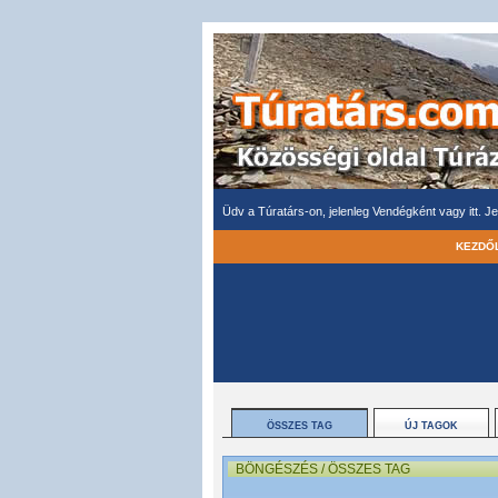
Üdv a Túratárs-on, jelenleg Vendégként vagy itt.
Je
KEZDŐ
ÖSSZES TAG
ÚJ TAGOK
BÖNGÉSZÉS / ÖSSZES TAG