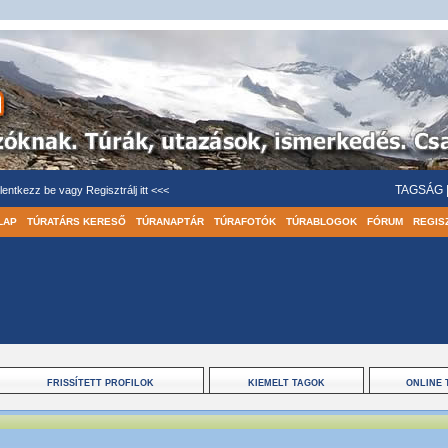
TAGSÁG
lentkezz be
vagy
Regisztrálj itt <<<
LAP
TÚRATÁRS KERESŐ
TÚRANAPTÁR
TÚRAFOTÓK
TÚRABLOGOK
FÓRUM
REGIS
FRISSÍTETT PROFILOK
KIEMELT TAGOK
ONLINE 