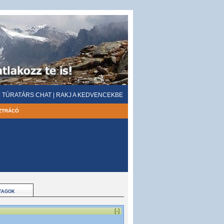
|
TÚRATÁRS CHAT
|
RAKJ A KEDVENCEKBE
ZTRÁCÓ
TAGOK
[-]