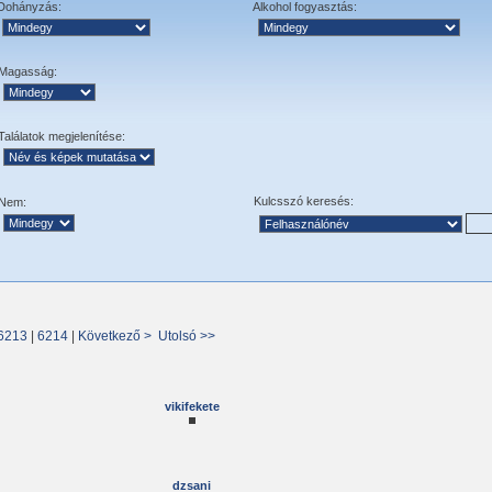
Dohányzás:
Alkohol fogyasztás:
Magasság:
Találatok megjelenítése:
Kulcsszó keresés:
Nem:
6213
|
6214
|
Következő >
Utolsó >>
vikifekete
dzsani