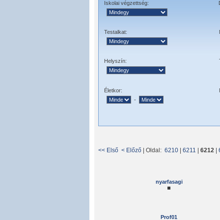
Iskolai végzettség:
Testalkat:
Helyszín:
Életkor:
-
<< Első
< Előző
| Oldal:
6210
|
6211
|
6212
|
nyarfasagi
Prof01