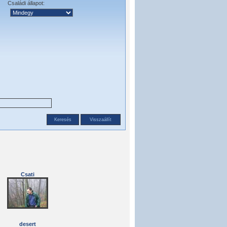
Családi állapot:
Csati
desert