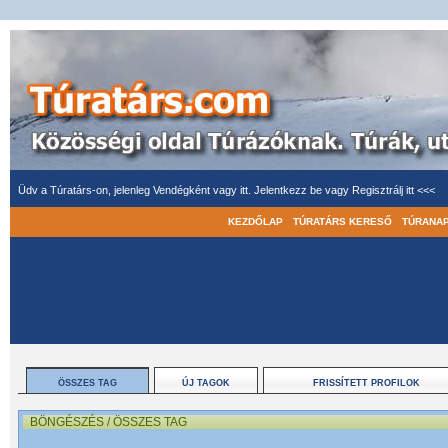
Üdv a Túratárs-on, jelenleg Vendégként vagy itt.
Jelentkezz be
vagy
Regisztrálj itt <<<
KEZDŐLAP
TÚRATÁRS KERESŐ
TÚRANA
ÖSSZES TAG
ÚJ TAGOK
FRISSÍTETT PROFILOK
BÖNGÉSZÉS / ÖSSZES TAG