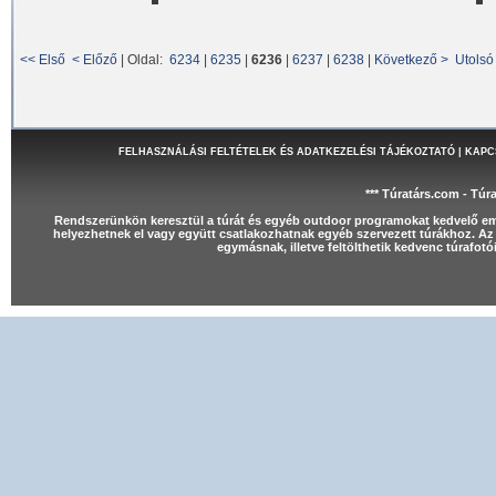
<< Első
< Előző
| Oldal:
6234
|
6235
|
6236
|
6237
|
6238
|
Következő >
Utolsó
FELHASZNÁLÁSI FELTÉTELEK ÉS ADATKEZELÉSI TÁJÉKOZTATÓ
|
KAPC
*** Túratárs.com - Túr
Rendszerünkön keresztül a túrát és egyéb outdoor programokat kedvelő e
helyezhetnek el vagy együtt csatlakozhatnak egyéb szervezett túrákhoz. Az 
egymásnak, illetve feltölthetik kedvenc túrafot