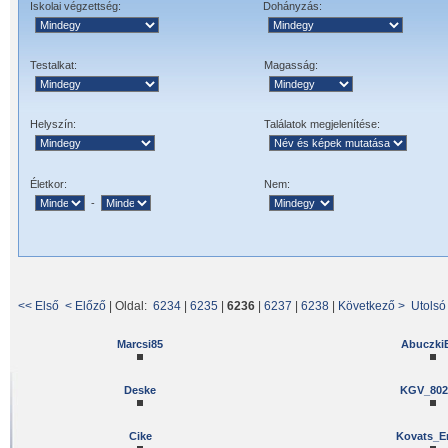
Iskolai végzettség:
Dohányzás:
Testalkat:
Magasság:
Helyszín:
Találatok megjelenítése:
Életkor:
Nem:
-
<< Első
< Előző
| Oldal:
6234
|
6235
|
6236
|
6237
|
6238
|
Következő >
Utolsó
Marcsi85
Abuczki
Deske
KGV_802
Cike
Kovats_E