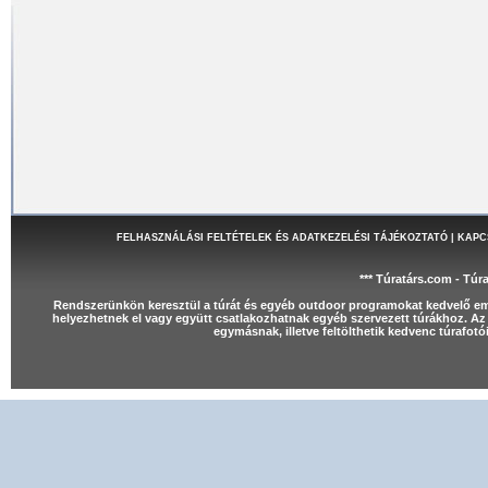
FELHASZNÁLÁSI FELTÉTELEK ÉS ADATKEZELÉSI TÁJÉKOZTATÓ
|
KAPC
*** Túratárs.com - Túr
Rendszerünkön keresztül a túrát és egyéb outdoor programokat kedvelő e
helyezhetnek el vagy együtt csatlakozhatnak egyéb szervezett túrákhoz. Az 
egymásnak, illetve feltölthetik kedvenc túrafot