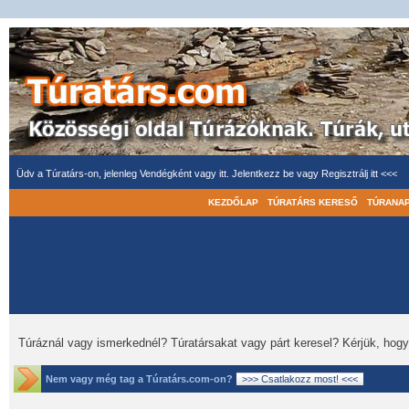
Üdv a Túratárs-on, jelenleg Vendégként vagy itt.
Jelentkezz be
vagy
Regisztrálj itt <<<
KEZDŐLAP
TÚRATÁRS KERESŐ
TÚRANA
Túráznál vagy ismerkednél? Túratársakat vagy párt keresel? Kérjük, hog
Nem vagy még tag a Túratárs.com-on?