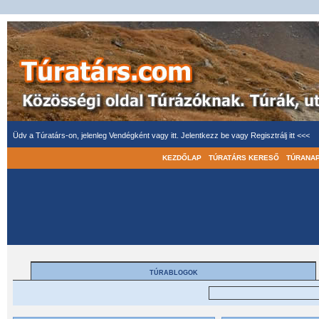
Üdv a Túratárs-on, jelenleg Vendégként vagy itt.
Jelentkezz be
vagy
Regisztrálj itt <<<
KEZDŐLAP
TÚRATÁRS KERESŐ
TÚRANA
TÚRABLOGOK