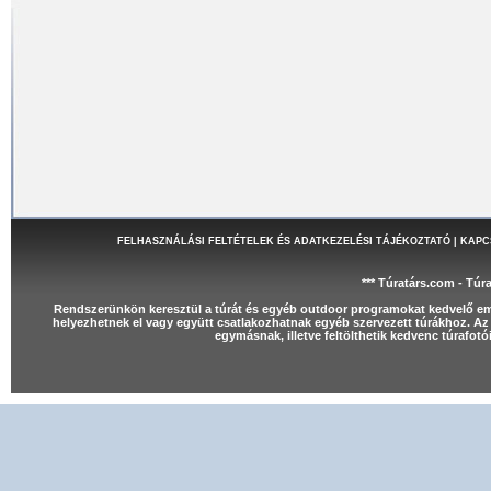
FELHASZNÁLÁSI FELTÉTELEK ÉS ADATKEZELÉSI TÁJÉKOZTATÓ
|
KAPC
*** Túratárs.com - Túr
Rendszerünkön keresztül a túrát és egyéb outdoor programokat kedvelő e
helyezhetnek el vagy együtt csatlakozhatnak egyéb szervezett túrákhoz. Az 
egymásnak, illetve feltölthetik kedvenc túrafot