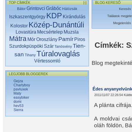
TOP CÍMKÉK
[-]
BLOG KERESŐ
Grintovci
Grábóc
Bátor
Hálózsák
Keresés 
KDP
Iszkaszentgyörgy
Kirándulás
Találatok megjele
Közép-Dunántúli
Megjelenítés
Kolostor
Lovastúra
Mecsértelep
Muzsla
Mátra
Pamír
Mór
Oroszlány
Piros
Címkék: S
Tien-
Szurdokpüspöki
Szár
Tanösvény
Túralovaglás
san
Tihany
Vértessomló
Blog megtekintés
LEGJOBB BLOGGEREK
Gejza
Charlyboy
Édes anyanyelvünk
pavluxek
Maty
2011/11/07 22:26:54 Küldt
easybiker
domi
A plánta cifrája
hev53
Sierra
A moldvai csán
oláh földön, Bá