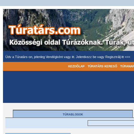
Üdv a Túratárs-on, jelenleg Vendégként vagy itt.
Jelentkezz be
vagy
Regisztrálj itt <<<
KEZDŐLAP
TÚRATÁRS KERESŐ
TÚRANA
TÚRABLOGOK