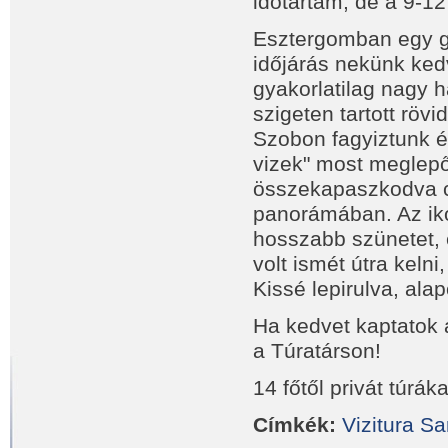
időtartam, de a 9-12 
Esztergomban egy gy
időjárás nekünk ked
gyakorlatilag nagy 
szigeten tartott rövi
Szobon fagyiztunk 
vizek" most meglepő
összekapaszkodva cs
panorámában. Az iko
hosszabb szünetet, 
volt ismét útra keln
Kissé lepirulva, al
Ha kedvet kaptatok a
a Túratárson!
14 főtől privát túráka
Címkék:
Vizitura
Sa