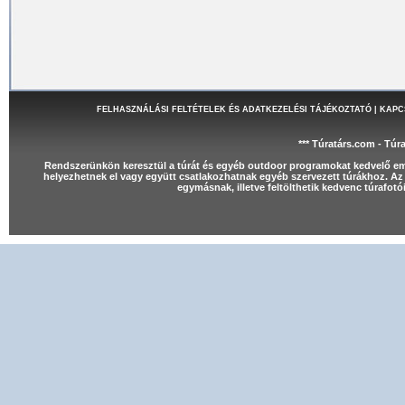
FELHASZNÁLÁSI FELTÉTELEK ÉS ADATKEZELÉSI TÁJÉKOZTATÓ
|
KAPC
*** Túratárs.com - Túr
Rendszerünkön keresztül a túrát és egyéb outdoor programokat kedvelő e
helyezhetnek el vagy együtt csatlakozhatnak egyéb szervezett túrákhoz. Az 
egymásnak, illetve feltölthetik kedvenc túrafot