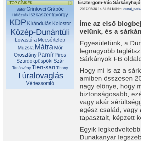
Esztergom-Vác Sárkányhajó
TOP CÍMKÉK
[-]
Grintovci
Grábóc
2017/05/30 14:34:54 Küldte:
dunai_sark
Bátor
Iszkaszentgyörgy
Hálózsák
KDP
Íme az első blogbe
Kirándulás
Kolostor
Közép-Dunántúli
velünk, és a sárká
Lovastúra
Mecsértelep
Egyesületünk, a Dun
Mátra
Muzsla
Mór
legnagyobb taglétsz
Pamír
Oroszlány
Piros
Sárkányok FB oldal
Szurdokpüspöki
Szár
Tien-san
Tanösvény
Tihany
Hogy mi is az a sár
Túralovaglás
amiben összesen 20 
Vértessomló
nagy előnye, hogy m
biztonságosabb, ezé
vagy akár sérültség
egész család, vagy 
tapasztalt, képzett 
Egyik legkedveltebb
Dunakanyar legszebb