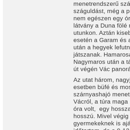
menetrendszerű szár
száguldást, még a pi
nem egészen egy óra
látvány a Duna fölé
utunkon. Aztán kise
esetén a Garam és az
után a hegyek lefut
játszanak. Hamarosa
Nagymaros után a tá
út végén Vác panor
Az utat három, nagy
esetben büfé és mos
szárnyashajó menetr
Vácról, a túra maga 
óra volt, egy hossz
hosszú. Mivel végig
gyermekeknek is ajá