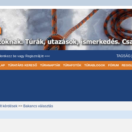
TAGSÁG
lentkezz be
vagy
Regisztrálj itt <<<
LAP
TÚRATÁRS KERESŐ
TÚRANAPTÁR
TÚRAFOTÓK
TÚRABLOGOK
FÓRUM
REGIS
lt kérdések
>>
Bakancs választás