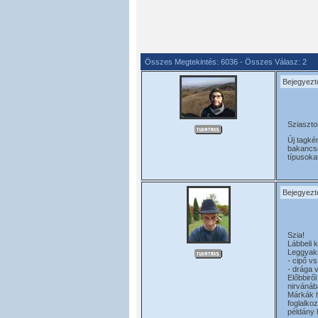
Összes Megtekintés: 6036 - Összes Válasz: 2
Bejegyezt
Sziaszto
Új tagké
bakancso
típusoka
Bejegyezt
Szia!
Lábbeli 
Leggyakr
- cipő v
- drága 
Előbbirő
nirvánáb
Márkák h
foglalko
példány 