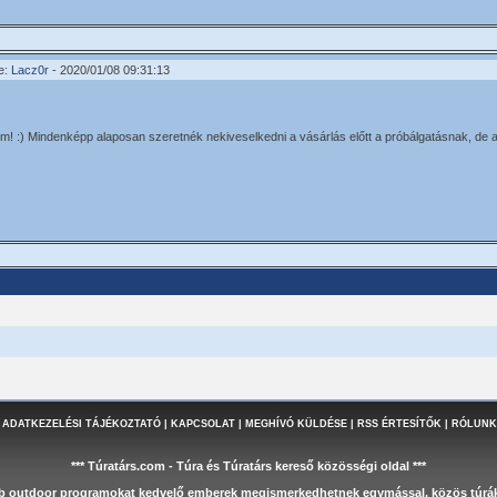
e:
Lacz0r
- 2020/01/08 09:31:13
! :) Mindenképp alaposan szeretnék nekiveselkedni a vásárlás előtt a próbálgatásnak, de 
 ADATKEZELÉSI TÁJÉKOZTATÓ
|
KAPCSOLAT
|
MEGHÍVÓ KÜLDÉSE
|
RSS ÉRTESÍTŐK
|
RÓLUNK
*** Túratárs.com - Túra és Túratárs kereső közösségi oldal ***
éb outdoor programokat kedvelő emberek megismerkedhetnek egymással, közös túrák