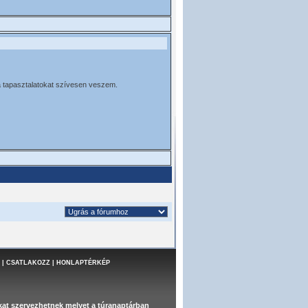
a tapasztalatokat szívesen veszem.
|
CSATLAKOZZ
|
HONLAPTÉRKÉP
at szervezhetnek melyet a túranaptárban