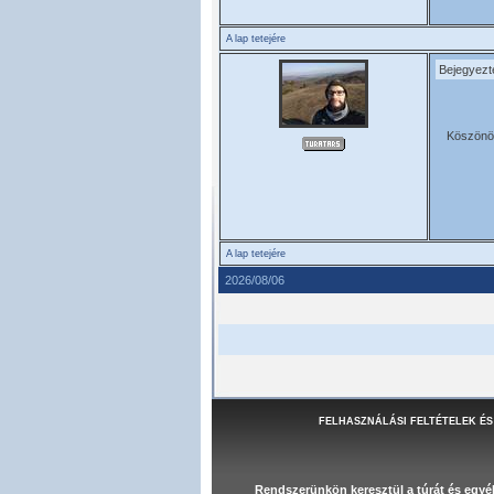
A lap tetejére
Bejegyezt
Köszönöm
A lap tetejére
2026/08/06
FELHASZNÁLÁSI FELTÉTELEK ÉS
Rendszerünkön keresztül a túrát és egy