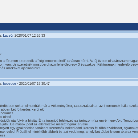
e:
Lacz0r
2020/01/07 12:26:33
k!
nt a fórumon szeretnék a "régi motorosoktól" tanácsot kérni. Az új évben elhatároztam magama
m van, de szeretnék most beruházni lehetőleg egy 3 évszakos, Kéktúrának megfelelő vegye
t és márkákat ajánlanátok?
e:
boozgoe
- 2020/01/07 18:30:47
kérdésben sokan elmondták már a véleményüket, tapasztalataikat, az internetnek hála, ezeket
abban két fő kérdés kerül elő:
s bakancs
vs olcsó
l ősidők óta folyik a hitvita. Én a túracipő felekezethez tartozom (az enyém egy Aku Tengu
a jutni. De mások pont az ellenkezője mellett fognak érvelni.
elyett egy gyakorlatias tanácsot szeretnék neked adni: keress fel több szakboltot, olyanokat
znak veled. Próbálj fel minél több lábbelit és azt vedd meg, amelyiket többé le sem akarsz ven
lesz.