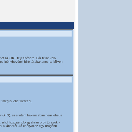
t az OKT teljesítésére. Bár télire való
s igénybevételt bíró túrabakancsra. Milyen
 meg is lehet keresni.
 Low GTX), szerintem bakancsban nem lehet a
, ahol hozzáértők- gyakran profi túrázók -
ni a lábadról. Jó eséllyel ez egy drágább