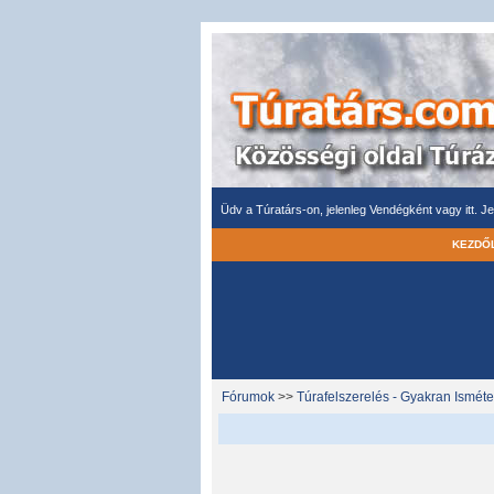
Üdv a Túratárs-on, jelenleg Vendégként vagy itt.
Je
KEZDŐ
Fórumok
>>
Túrafelszerelés - Gyakran Isméte