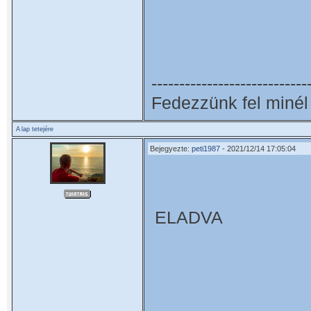
----------------------------
Fedezzünk fel minél 
A lap tetejére
Bejegyezte:
peti1987
- 2021/12/14 17:05:04
ELADVA