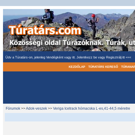
Üdv a Túratárs-on, jelenleg Vendégként vagy itt.
Jelentkezz be
vagy
Regisztrálj itt <<<
KEZDŐLAP
TÚRATÁRS KERESŐ
TÚRANA
Fórumok
>>
Adok-veszek
>>
Veriga Icetrack hómacska L-es,41-44,5 méretre