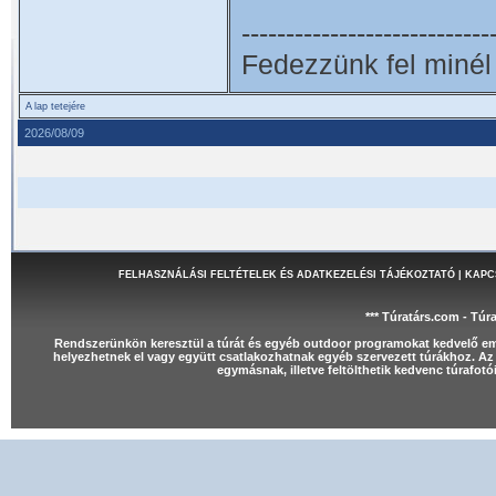
----------------------------
Fedezzünk fel minél 
A lap tetejére
2026/08/09
FELHASZNÁLÁSI FELTÉTELEK ÉS ADATKEZELÉSI TÁJÉKOZTATÓ
|
KAPC
*** Túratárs.com - Túr
Rendszerünkön keresztül a túrát és egyéb outdoor programokat kedvelő e
helyezhetnek el vagy együtt csatlakozhatnak egyéb szervezett túrákhoz. Az 
egymásnak, illetve feltölthetik kedvenc túrafot