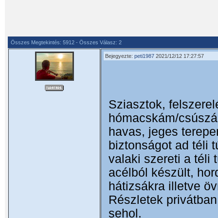
Összes Megtekintés: 5912 - Összes Válasz: 2
Bejegyezte:
peti1987
2021/12/12 17:27:57
Sziasztok, felszerel
hómacskám/csúszásg
havas, jeges terepe
biztonságot ad téli 
valaki szereti a téli
acélból készült, ho
hátizsákra illetve ö
Részletek privátban
sehol.