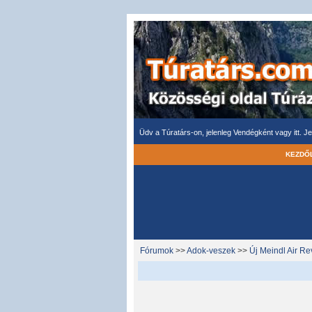
Üdv a Túratárs-on, jelenleg Vendégként vagy itt.
Je
KEZDŐ
Fórumok
>>
Adok-veszek
>>
Új Meindl Air Rev