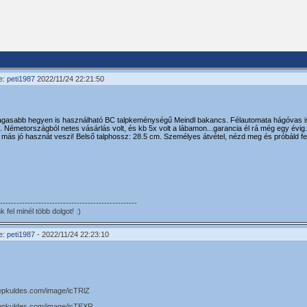
e:
peti1987
2022/11/24 22:21:50
gasabb hegyen is használható BC talpkeménységű Meindl bakancs. Félautomata hágóvas is fe
. Németországból netes vásárlás volt, és kb 5x volt a lábamon...garancia él rá még egy évig
más jó hasznát veszi! Belső talphossz: 28.5 cm. Személyes átvétel, nézd meg és próbáld fel,
--------------------------------------------------
fel minél több dolgot! :)
e:
peti1987
- 2022/11/24 22:23:10
kepkuldes.com/image/icTRlZ
kepkuldes.com/image/icTEXR