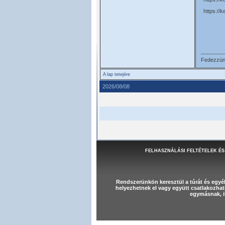
https://
------------
Fedezzünk 
A lap tetejére
2026/08/08
FELHASZNÁLÁSI FELTÉTELEK ÉS
Rendszerünkön keresztül a túrát és egy
helyezhetnek el vagy együtt csatlakozhat
egymásnak, il