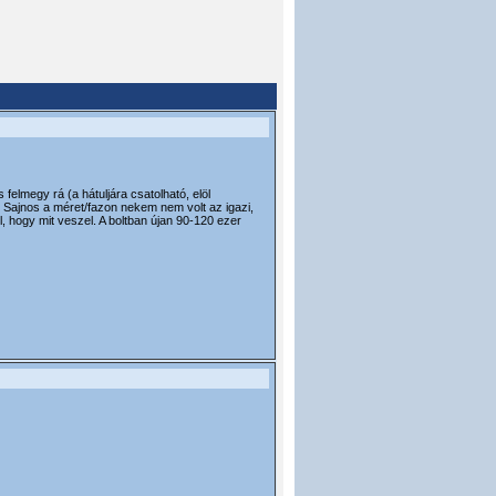
lmegy rá (a hátuljára csatolható, elöl
. Sajnos a méret/fazon nekem nem volt az igazi,
 hogy mit veszel. A boltban újan 90-120 ezer