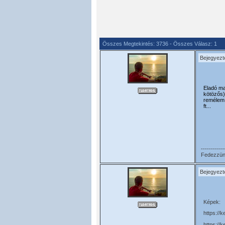
Összes Megtekintés: 3736 - Összes Válasz: 1
Bejegyezt
Eladó ma
kötözős)
remélem 
ft...
------------
Fedezzünk 
Bejegyezt
Képek:
https://
https://