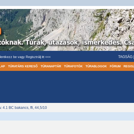
TAGSÁG
lentkezz be
vagy
Regisztrálj itt <<<
LAP
TÚRATÁRS KERESŐ
TÚRANAPTÁR
TÚRAFOTÓK
TÚRABLOGOK
FÓRUM
REGIS
. 4.1 BC bakancs, ffi, 44,5/10