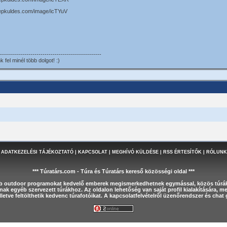
kepkuldes.com/image/icTYuV
--------------------------------------------------
fel minél több dolgot! :)
 ADATKEZELÉSI TÁJÉKOZTATÓ
|
KAPCSOLAT
|
MEGHÍVÓ KÜLDÉSE
|
RSS ÉRTESÍTŐK
|
RÓLUNK
*** Túratárs.com - Túra és Túratárs kereső közösségi oldal ***
éb outdoor programokat kedvelő emberek megismerkedhetnek egymással, közös túrák
nak egyéb szervezett túrákhoz. Az oldalon lehetőség van saját profil kialakítására, 
letve feltölthetik kedvenc túrafotóikat. A kapcsolatfelvételről üzenőrendszer és cha