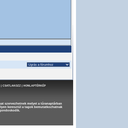
|
CSATLAKOZZ
|
HONLAPTÉRKÉP
at szervezhetnek melyet a túranaptárban
melyen keresztül a tagok bemutatkozhatnak
t gondoskodik.