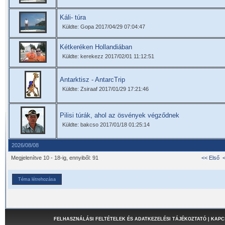
Káli- túra
Küldte: Gopa 2017/04/29 07:04:47
Kétkeréken Hollandiában
Küldte: kerekezz 2017/02/01 11:12:51
Antarktisz - AntarcTrip
Küldte: Zsiraaf 2017/01/29 17:21:46
Pilisi túrák, ahol az ösvények végződnek
Küldte: bakcso 2017/01/18 01:25:14
2026/08/08
Megjelenítve 10 - 18-ig, ennyiből: 91
<< Első
Téma létrehozása
FELHASZNÁLÁSI FELTÉTELEK ÉS ADATKEZELÉSI TÁJÉKOZTATÓ
|
KAPC