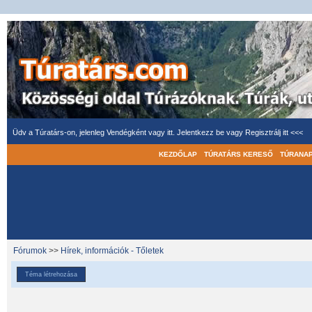
Üdv a Túratárs-on, jelenleg Vendégként vagy itt.
Jelentkezz be
vagy
Regisztrálj itt <<<
KEZDŐLAP
TÚRATÁRS KERESŐ
TÚRANA
Fórumok
>>
Hírek, információk - Tőletek
Téma létrehozása