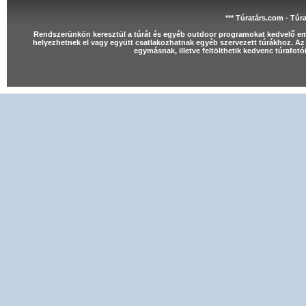
*** Túratárs.com - Túr
Rendszerünkön keresztül a túrát és egyéb outdoor programokat kedvelő e
helyezhetnek el vagy együtt csatlakozhatnak egyéb szervezett túrákhoz. Az 
egymásnak, illetve feltölthetik kedvenc túrafot