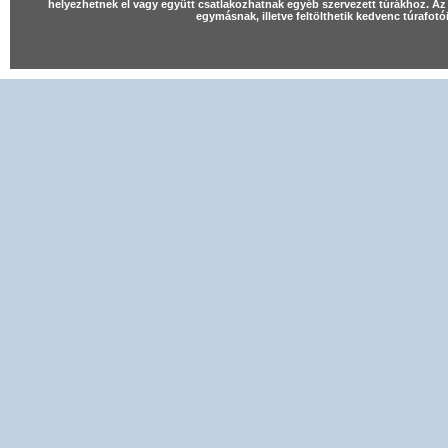
helyezhetnek el vagy együtt csatlakozhatnak egyéb szervezett túrákhoz. Az 
egymásnak, illetve feltölthetik kedvenc túrafot