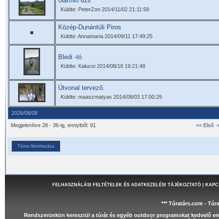
Garmin 62s
Küldte: PeterZon 2014/11/02 21:11:58
Közép-Dunántúli Piros
Küldte: Annamaria 2014/09/11 17:49:25
Bledi -tó
Küldte: Kalucsi 2014/08/18 19:21:48
Útvonal tervező.
Küldte: maaszmatyas 2014/08/03 17:00:29
2026/08/08
Megjelenítve 28 - 36-ig, ennyiből: 91
<< Első
Téma létrehozása
FELHASZNÁLÁSI FELTÉTELEK ÉS ADATKEZELÉSI TÁJÉKOZTATÓ
|
KAPC
*** Túratárs.com - Túr
Rendszerünkön keresztül a túrát és egyéb outdoor programokat kedvelő e