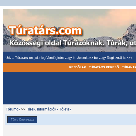
Üdv a Túratárs-on, jelenleg Vendégként vagy itt.
Jelentkezz be
vagy
Regisztrálj itt <<<
KEZDŐLAP
TÚRATÁRS KERESŐ
TÚRANA
Fórumok
>>
Hírek, információk - Tőletek
Téma létrehozása