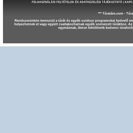
FELHASZNÁLÁSI FELTÉTELEK ÉS ADATKEZELÉSI TÁJÉKOZTATÓ
|
KAPC
*** Túratárs.com - Túr
Rendszerünkön keresztül a túrát és egyéb outdoor programokat kedvelő e
helyezhetnek el vagy együtt csatlakozhatnak egyéb szervezett túrákhoz. Az 
egymásnak, illetve feltölthetik kedvenc túrafot