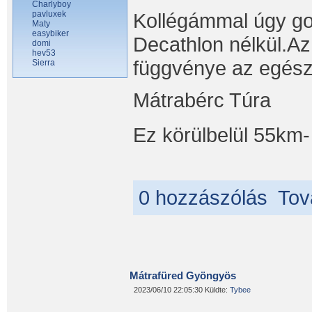
Charlyboy
pavluxek
Kollégámmal úgy go
Maty
easybiker
Decathlon nélkül.Az
domi
hev53
függvénye az egész
Sierra
Mátrabérc Túra
Ez körülbelül 55km-
0 hozzászólás
Tov
Mátrafüred Gyöngyös
2023/06/10 22:05:30 Küldte:
Tybee