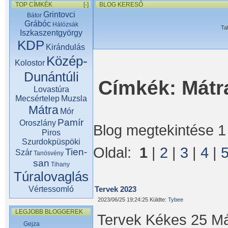
TOP CÍMKÉK
[-]
BLOG KERESŐ
Grintovci
Bátor
Grábóc
Hálózsák
Ta
Iszkaszentgyörgy
KDP
Kirándulás
Közép-
Kolostor
Dunántúli
Címkék: Mátr
Lovastúra
Mecsértelep
Muzsla
Mátra
Mór
Pamír
Oroszlány
Blog megtekintése 1 
Piros
Szurdokpüspöki
Oldal:
1
|
2
|
3
|
4
|
Tien-
Szár
Tanösvény
san
Tihany
Túralovaglás
Vértessomló
Tervek 2023
2023/06/25 19:24:25 Küldte:
Tybee
LEGJOBB BLOGGEREK
Tervek Kékes 25 Mát
Gejza