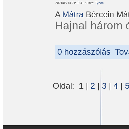
2021/08/14 21:19:41 Küldte:
Tybee
A
Mátra
Bércein Mát
Hajnal három ó
0 hozzászólás
Tov
Oldal:
1
|
2
|
3
|
4
|