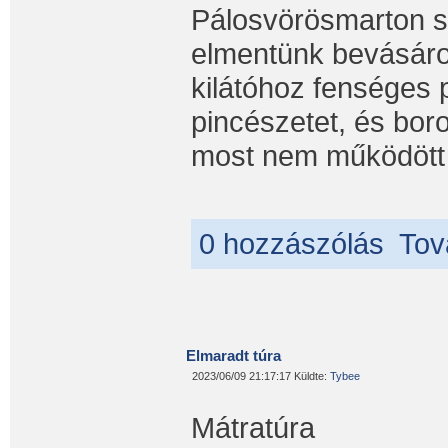
Pálosvörösmarton sz
elmentünk bevásárol
kilátóhoz fenséges 
pincészetet, és bo
most nem működött fe
0 hozzászólás
Tov
Elmaradt túra
2023/06/09 21:17:17 Küldte:
Tybee
Mátratúra