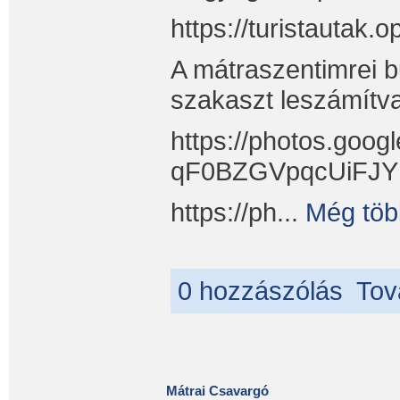
https://turistautak
A mátraszentimrei b
szakaszt leszámítva 
https://photos.g
qF0BZGVpqcUiFJ
https://ph...
Még töb
0 hozzászólás
Tov
Mátrai Csavargó