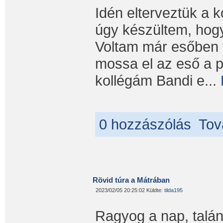
Idén elterveztük a 
úgy készültem, hogy
Voltam már esőben 
mossa el az eső a p
kollégám Bandi e...
0 hozzászólás
Tov
Rövid túra a Mátrában
2023/02/05 20:25:02 Küldte:
tilda195
Ragyog a nap, talán 