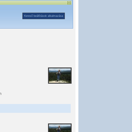
[-]
n