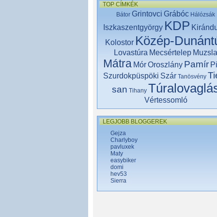
TOP CÍMKÉK
Grintovci
Grábóc
Bátor
Hálózsák
KDP
Iszkaszentgyörgy
Kiránd
Közép-Dunántú
Kolostor
Lovastúra
Mecsértelep
Muzsl
Mátra
Pamír
Mór
Oroszlány
P
Ti
Szurdokpüspöki
Szár
Tanösvény
Túralovaglá
san
Tihany
Vértessomló
LEGJOBB BLOGGEREK
Gejza
Charlyboy
pavluxek
Maty
easybiker
domi
hev53
Sierra