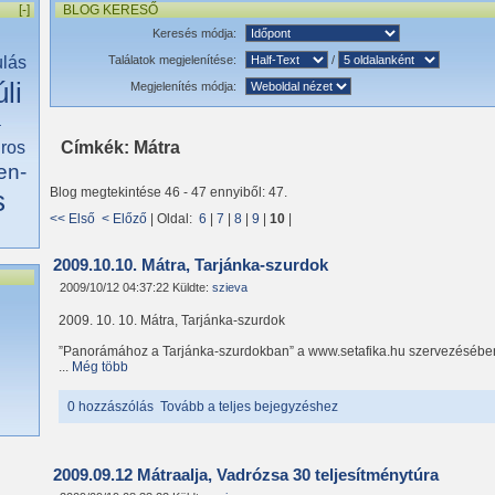
[-]
BLOG KERESŐ
Keresés módja:
ulás
Találatok megjelenítése:
/
li
Megjelenítés módja:
a
iros
Címkék: Mátra
en-
s
Blog megtekintése 46 - 47 ennyiből: 47.
<< Első
< Előző
| Oldal:
6
|
7
|
8
|
9
|
10
|
2009.10.10. Mátra, Tarjánka-szurdok
2009/10/12 04:37:22 Küldte:
szieva
2009. 10. 10. Mátra, Tarjánka-szurdok
”Panorámához a Tarjánka-szurdokban” a www.setafika.hu szervezésébe
...
Még több
0 hozzászólás
Tovább a teljes bejegyzéshez
2009.09.12 Mátraalja, Vadrózsa 30 teljesítménytúra