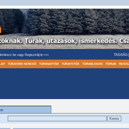
TAGSÁG
lentkezz be
vagy
Regisztrálj itt <<<
LAP
TÚRATÁRS KERESŐ
TÚRANAPTÁR
TÚRAFOTÓK
TÚRABLOGOK
FÓRUM
REGIS
OK