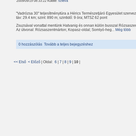
2009/09/19 08:33:22 Küldte:
szieva
"Vadrózsa 30" teljesítménytúra a Hérics Természetjáró Egyesület szerv
táv: 29.4 km; szint: 890 m; szintidő: 9 óra; MTSZ 62 pont
Zsuzsával vonattal mentünk Hatvanig és onnan külön busszal Rózsaszent
Az útvonal: Rózsaszentmárton; Kopasz-oldal; Somlyó-heg...
Még több
0 hozzászólás
Tovább a teljes bejegyzéshez
<< Első
< Előző
| Oldal:
6
|
7
|
8
|
9
|
10
|