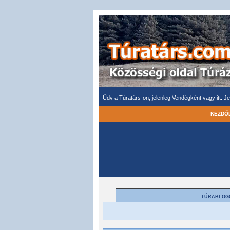
Üdv a Túratárs-on, jelenleg Vendégként vagy itt.
Je
KEZDŐ
TÚRABLOG