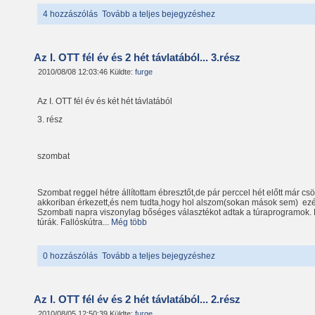
4 hozzászólás
Tovább a teljes bejegyzéshez
Az I. OTT fél év és 2 hét távlatából... 3.rész
2010/08/08 12:03:46 Küldte:
furge
Az I. OTT fél év és két hét távlatából
3. rész
szombat
Szombat reggel hétre állítottam ébresztőt,de pár perccel hét előtt már c
akkoriban érkezett,és nem tudta,hogy hol alszom(sokan mások sem) ezér
Szombati napra viszonylag bőséges választékot adtak a túraprogramok. 
túrák. Fallóskútra...
Még több
0 hozzászólás
Tovább a teljes bejegyzéshez
Az I. OTT fél év és 2 hét távlatából... 2.rész
2010/08/05 12:50:39 Küldte:
furge