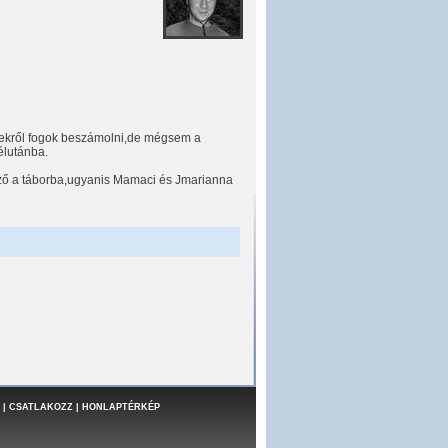
yekről fogok beszámolni,de mégsem a
élutánba.
ző a táborba,ugyanis Mamaci és Jmarianna
|
CSATLAKOZZ
|
HONLAPTÉRKÉP