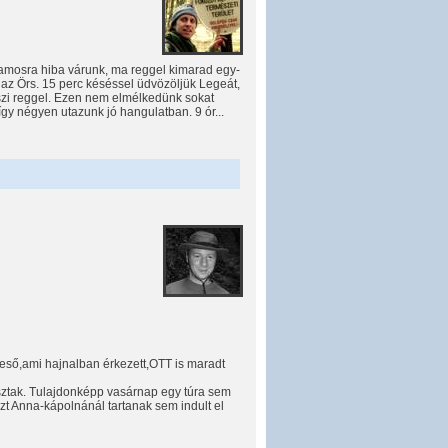
llamosra hiba várunk, ma reggel kimarad egy-
y az Örs. 15 perc késéssel üdvözöljük Legeát,
szi reggel. Ezen nem elmélkedünk sokat
gy négyen utazunk jó hangulatban. 9 ór...
 eső,ami hajnalban érkezett,OTT is maradt
sztak. Tulajdonképp vasárnap egy túra sem
zt Anna-kápolnánál tartanak sem indult el