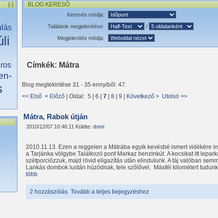
[-]
BLOG KERESŐ
Keresés módja:
ulás
Találatok megjelenítése:
/
li
Megjelenítés módja:
a
iros
Címkék: Mátra
en-
s
Blog megtekintése 31 - 35 ennyiből: 47.
<< Első
< Előző
| Oldal:
5
|
6
|
7
|
8
|
9
|
Következő >
Utolsó >>
Mátra, Rabok útján
2010/12/07 10:46:11 Küldte:
domi
2010.11.13. Ezen a reggelen a Mátrába egyik kevésbé ismert vidékére 
a Tarjánka völgybe.Találkozó pont Markaz benzinkút. A kocsikat itt lepar
szétporciózzuk, majd rövid eligazítás után elindulunk. A táj valóban semm
Lankás dombok lustán húzódnak, tele szőlővel. Másfél kilométert tudunk
több
2 hozzászólás
Tovább a teljes bejegyzéshez