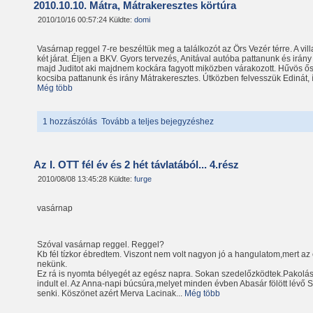
2010.10.10. Mátra, Mátrakeresztes körtúra
2010/10/16 00:57:24 Küldte:
domi
Vasárnap reggel 7-re beszéltük meg a találkozót az Örs Vezér térre. A vi
két járat. Éljen a BKV. Gyors tervezés, Anitával autóba pattanunk és irán
majd Juditot aki majdnem kockára fagyott miközben várakozott. Hűvös ő
kocsiba pattanunk és irány Mátrakeresztes. Útközben felvesszük Edinát, í
Még több
1 hozzászólás
Tovább a teljes bejegyzéshez
Az I. OTT fél év és 2 hét távlatából... 4.rész
2010/08/08 13:45:28 Küldte:
furge
vasárnap
Szóval vasárnap reggel. Reggel?
Kb fél tízkor ébredtem. Viszont nem volt nagyon jó a hangulatom,mert az
nekünk.
Ez rá is nyomta bélyegét az egész napra. Sokan szedelőzködtek.Pakolá
indult el. Az Anna-napi búcsúra,melyet minden évben Abasár fölött lévő S
senki. Köszönet azért Merva Lacinak...
Még több