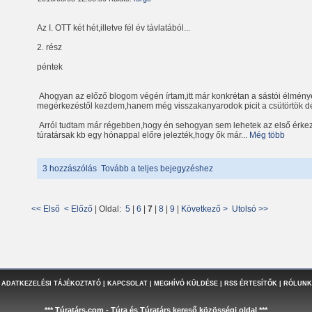
Az I. OTT két hét,illetve fél év távlatából...
2. rész
péntek
Ahogyan az előző blogom végén írtam,itt már konkrétan a sástói élmén
megérkezéstől kezdem,hanem még visszakanyarodok picit a csütörtök d
Arról tudtam már régebben,hogy én sehogyan sem lehetek az első érke
túratársak kb egy hónappal előre jelezték,hogy ők már...
Még több
3 hozzászólás
Tovább a teljes bejegyzéshez
<< Első
< Előző
| Oldal:
5
|
6
|
7
|
8
|
9
|
Következő >
Utolsó >>
 ADATKEZELÉSI TÁJÉKOZTATÓ
|
KAPCSOLAT
|
MEGHÍVÓ KÜLDÉSE
|
RSS ÉRTESÍTŐK
|
RÓLUNK
*** Túratárs.com - Túra és Túratárs kereső közösségi oldal ***