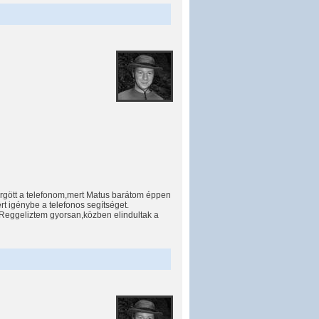
sörgött a telefonom,mert Matus barátom éppen
t igénybe a telefonos segítséget.
Reggeliztem gyorsan,közben elindultak a