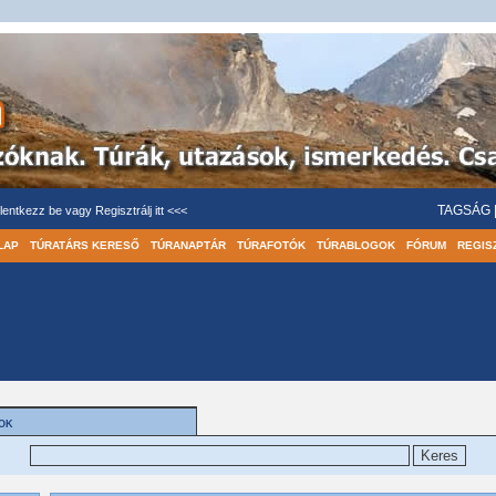
TAGSÁG
lentkezz be
vagy
Regisztrálj itt <<<
LAP
TÚRATÁRS KERESŐ
TÚRANAPTÁR
TÚRAFOTÓK
TÚRABLOGOK
FÓRUM
REGIS
OK