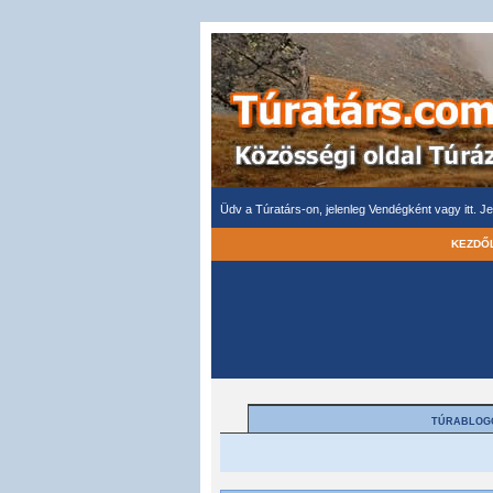
Üdv a Túratárs-on, jelenleg Vendégként vagy itt.
Je
KEZDŐ
TÚRABLOG