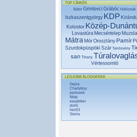
TOP CÍMKÉK
Grintovci
Grábóc
Bátor
Hálózsák
KDP
Iszkaszentgyörgy
Kiránd
Közép-Dunántú
Kolostor
Lovastúra
Mecsértelep
Muzsl
Mátra
Pamír
Mór
Oroszlány
P
Ti
Szurdokpüspöki
Szár
Tanösvény
Túralovaglá
san
Tihany
Vértessomló
LEGJOBB BLOGGEREK
Gejza
Charlyboy
pavluxek
Maty
easybiker
domi
hev53
Sierra