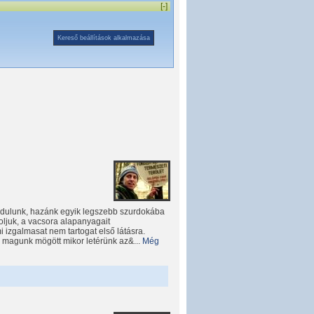
[-]
indulunk, hazánk egyik legszebb szurdokába
koljuk, a vacsora alapanyagait
i izgalmasat nem tartogat első látásra.
 magunk mögött mikor letérünk az&...
Még