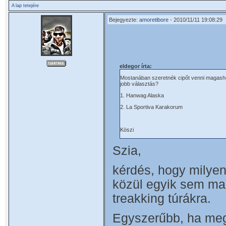
A lap tetejére
Bejegyezte:
amoretibore
- 2010/11/11 19:08:29
eldegor írta:
Mostanában szeretnék cipőt venni magashegy
jobb választás?
1. Hanwag Alaska
2. La Sportiva Karakorum
Köszi
Szia,
kérdés, hogy milyen
közül egyik sem m
treakking túrákra.
Egyszerűbb, ha meg