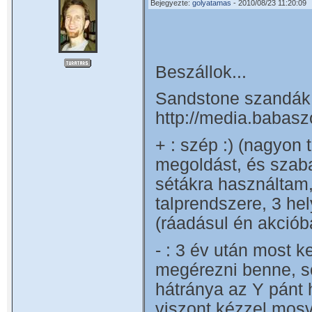
Bejegyezte:
golyatamas
- 2010/08/23 11:20:09
Beszállok...
Sandstone szandák 
http://media.babas
+ : szép :) (nagyon 
megoldást, és szaba
sétákra használtam, 
talprendszere, 3 hel
(ráadásul én akciób
- : 3 év után most ke
megérezni benne, sőt
hátránya az Y pánt 
viszont kézzel mosva