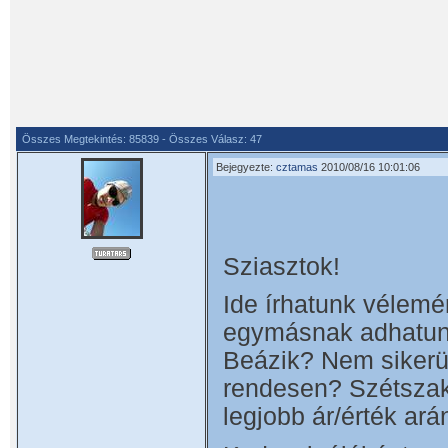
Összes Megtekintés: 85839 - Összes Válasz: 47
Bejegyezte:
cztamas
2010/08/16 10:01:06
Sziasztok!
Ide írhatunk vélemé
egymásnak adhatunk
Beázik? Nem sikerül
rendesen? Szétszaka
legjobb ár/érték ará