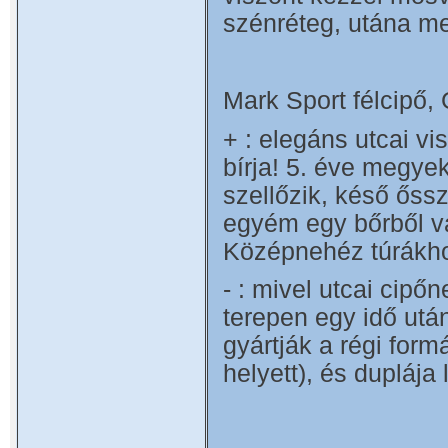
szénréteg, utána me
Mark Sport félcipő,
+ : elegáns utcai v
bírja! 5. éve megyek
szellőzik, késő őssz
egyém egy bőrből van
Középnehéz túrákhoz
- : mivel utcai cipő
terepen egy idő utá
gyártják a régi formá
helyett), és duplája l