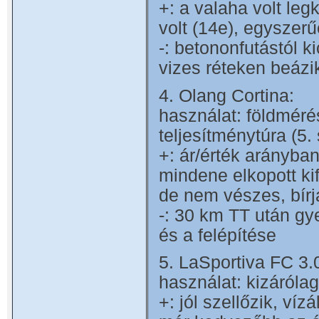
+: a valaha volt leg
volt (14e), egyszerű
-: betononfutástól k
vizes réteken beázik
4. Olang Cortina:
használat: földmérés
teljesítménytúra (5.
+: ár/érték arányba
mindene elkopott kif
de nem vészes, bír
-: 30 km TT után gy
és a felépítése
5. LaSportiva FC 3
használat: kizárólag
+: jól szellőzik, ví