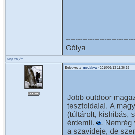
----------------------------
Gólya
A lap tetejére
Bejegyezte:
medakva
- 2010/09/13 11:36:15
Jobb outdoor magaz
tesztoldalai. A mag
(túltárolt, kishibás,
érdemli.
. Nemrég 
a szavideje, de sze