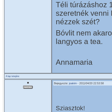
Téli túrázáshoz 
szeretnék venni
nézzek szét?
Bóvlit nem akaro
langyos a tea.
Annamaria
A lap tetejére
Bejegyezte:
joakim
- 2011/04/20 22:53:58
Sziasztok!