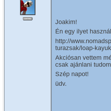
Joakim!
Én egy ilyet haszná
http://www.nomadspo
turazsak/loap-kayu
Akciósan vettem még
csak ajánlani tudom
Szép napot!
üdv.