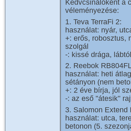
Kedvcsinálóként a c
véleményezése:
1. Teva TerraFi 2:
használat: nyár, utc
+: erős, robosztus,
szolgál
-: kissé drága, lábt
2. Reebok RB804FL
használat: heti átla
sétányon (nem beton
+: 2 éve bírja, jól s
-: az eső "átesik" r
3. Salomon Extend 
használat: utca, tere
betonon (5. szezonj