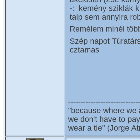
-: kemény sziklák k
talp sem annyira ro
Remélem minél többe
Szép napot Túratár
cztamas
----------------------------
"because where we a
we don't have to pa
wear a tie" (Jorge A