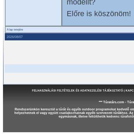
modellt?
Előre is köszönöm!
A lap tetejére
2026/08/07
FELHASZNÁLÁSI FELTÉTELEK ÉS ADATKEZELÉSI TÁJÉKOZTATÓ
|
KAPC
*** Túratárs.com - Túr
Rendszerünkön keresztül a túrát és egyéb outdoor programokat kedvelő e
helyezhetnek el vagy együtt csatlakozhatnak egyéb szervezett túrákhoz. Az 
egymásnak, illetve feltölthetik kedvenc túrafot