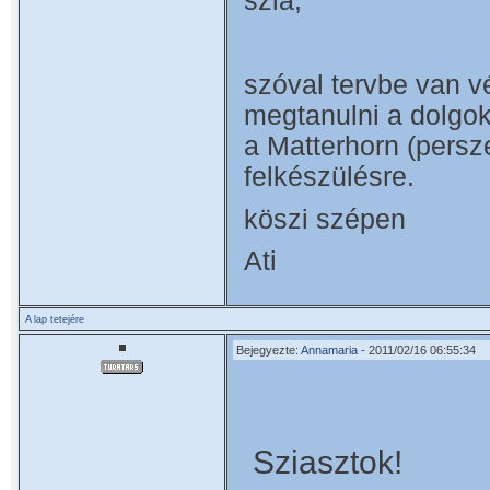
szia,
szóval tervbe van vé
megtanulni a dolgok
a Matterhorn (persz
felkészülésre.
köszi szépen
Ati
A lap tetejére
Bejegyezte:
Annamaria
- 2011/02/16 06:55:34
Sziasztok!