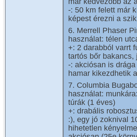
már kedvezőbb az á
-: 50 km felett már
képest érezni a szik
6. Merrell Phaser 
használat: télen utcá
+: 2 darabból varrt 
tartós bőr bakancs, 
-: akciósan is drága
hamar kikezdhetik a
7. Columbia Bugabo
használat: munkára:
túrák (1 éves)
+: drabális robosz
:), egy jó zoknival 
hihetetlen kényelme
akciósan (25e körny