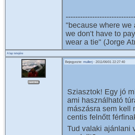
----------------------------
"because where we a
we don't have to pa
wear a tie" (Jorge A
A lap tetejére
Bejegyezte:
mullerj
- 2011/06/01 22:27:40
Sziasztok! Egy jó mi
ami használható túr
mászásra sem kell 
centis felnőtt férfi
Tud valaki ajánlani 