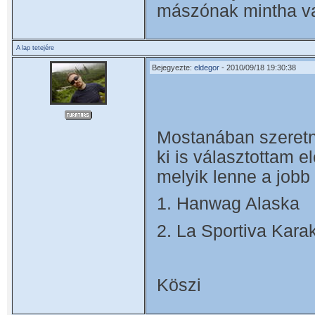
mászónak mintha va
A lap tetejére
Bejegyezte:
eldegor
- 2010/09/18 19:30:38
Mostanában szeretné
ki is választottam 
melyik lenne a jobb
1. Hanwag Alaska
2. La Sportiva Kar
Köszi