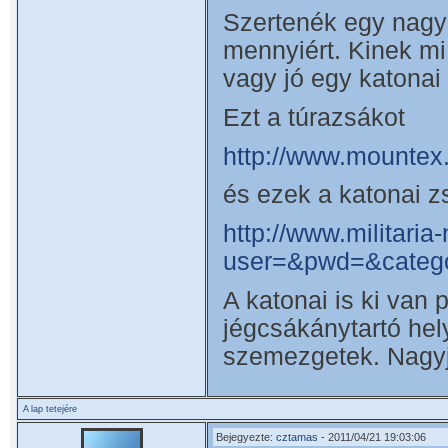
Szertenék egy nagy 
mennyiért. Kinek mi
vagy jó egy katonai 
Ezt a túrazsákot
http://www.mountex
és ezek a katonai 
http://www.militari
user=&pwd=&categ
A katonai is ki van
jégcsákánytartó hely
szemezgetek. Nagyj
A lap tetejére
Bejegyezte:
cztamas
- 2011/04/21 19:03:06